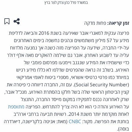
במשרד פרל כהן צדק לצר ברץ
שתפו ע
שמו
זמן קריאה:
פחות מדקה
פריצה ענקית למאגרי אובר שאירעה בשנת 2016 והביאה לדליפת
מידע על 57 מיליון משתמשים ונהגים נחשפה בימים האחרונים
על-ידי החברה, שידעה על הפריצה מזה כשנה אך נמנעה מלדווח
עליה עד לשבוע האחרון. אובר גם שילמה להאקרים מאה אלף דולר
כדי שישמידו את המידע שנגנב ויימנעו מפרסום פומבי של
האירוע. בשלב זה נראה שהפרטים שדלפו לא כללו מידע רגיש
במיוחד כמו פרטי כרטיסי אשראי, מספרי ביטוח לאומי אמריקאי
(Social Security Number). עם זה, החברה דיווחה כי פיטרה את
קצין הביטחון הראשי שלה בשל חלקו בהסתרת האירוע. מנכ"ל אובר,
שרק לאחרונה נכנס לתפקידו במקום מייסד החברה, התנצל
על האירוע והודה כי הוא לא היה צריך להתרחש. הפריצה
מתווספת
לאחת מוקדמת יותר משנת 2014. רשויות תביעה ברחבי ארה"ב
בוחנת את הפרשה. מקור:
CNBC
(מאת: אניטה בלקרישנה, דיארדרה
בוסה).