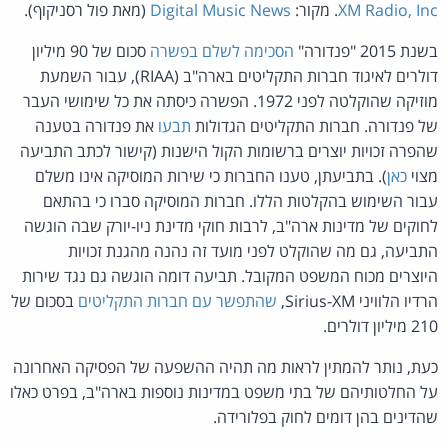
XM Radio, Inc
. מקור:
Digital Music News
(מאת פול רסניקוף).
בשנת 2015 "פנדורה"
הסכימה לשלם בפשרה
סכום של 90 מיליון
דולרים לאיגוד חברות התקליטים בארה"ב (RIAA), עבור השמעת
מוזיקה שהוקלטה לפני 1972. הפשרה כיסתה את כל שימושי העבר
של פנדורה. חברות התקליטים הגדולות
תבעו
את פנדורה בטענה
שהפרה זכויות יוצרים ברשומות הקול הישנות (קישור לכתב התביעה
מצוי
כאן
). בתביעתן, טענו החברות כי שירות המוסיקה אינו משלם
עבור השימוש בהקלטות הללו. חברות המוסיקה סברו כי בהתאם
לחוקים של מדינות ארה"ב, לרבות חוקי מדינת ניו-יורק שבה הוגשה
התביעה, גם מה שהוקלט לפני מועד זה נהנה מהגנת זכויות
היוצרים מכוח המשפט המקובל. תביעה דומה הוגשה גם נגד שירות
הרדיו הלוויני Sirius-XM,
שהתפשר עם חברות התקליטים
בסכום של
210 מיליון דולרים.
כעת, נותר להמתין לראות מה תהיה ההשפעה של הפסיקה האחרונה
על החלטותיהם של בתי משפט במדינות נוספות בארה"ב, בפרט כאלו
שהדינים בהן דומים לחוק בפלורידה.