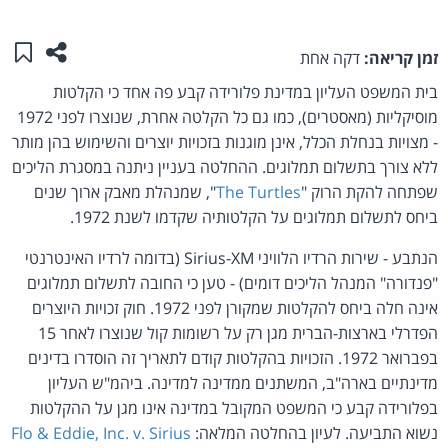
שתפו ע
שמו
זמן קריאה:
דקה אחת
בית המשפט העליון במדינת פלורידה קבע פה אחד כי הקלטות
מוסיקליות (מאסטרים), כמו גם כל הקלטה אחרת, שנוצרו לפני 1972
- מצויות בנחלת הכלל, אינן מוגנות בזכויות יוצרים והשימוש בהן מותר
ללא צורך בתשלום תמלוגים. ההחלטה בעניין ניתנה במסגרת הליכים
שפתחה להקת הרוק "
The Turtles
", שמנהלת מאבק ארוך שנים
ביחס לתשלום תמלוגים על הקלטותיה שקדמו לשנת 1972.
הנתבע - שירות הרדיו הלוויני Sirius-XM (בדומה לרדיו האינטרנטי
"פנדורה" המנהל הליכים דומים) - טען כי החובה לתשלום תמלוגים
אינה חלה ביחס להקלטות שמקורן לפני 1972. חוק זכויות היוצרים
הפדרלי בארצות-הברית מגן רק על רשומות קול שנוצרו לאחר 15
בפברואר 1972. הזכויות בהקלטות קודם לתאריך זה הוסדרו בדינים
מדינתיים בארה"ב, המשתנים ממדינה למדינה. ביהמ"ש העליון
בפלורידה קבע כי המשפט המקובל במדינה אינו מגן על ההקלטות
נשוא התביעה. לעיון בהחלטה המלאה:
Flo & Eddie, Inc. v. Sirius