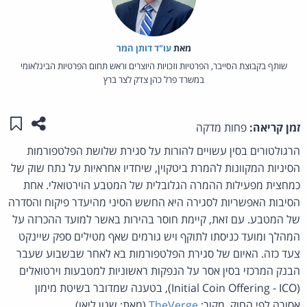
מאת‏
עו"ד דותן המר
שותף בקבוצת הסייבר, הפרטיות וזכויות היוצרים וראש תחום הפרטיות הבינלאומי
במשרד פרל כהן צדק לצר ברץ
שתפו ע
שמו
זמן קריאה:
פחות מדקה
הרגולטורים בסין עשויים להורות על סגירת שלושת הפלטפורמות
הסיניות המקוונות להמרת ביטקוין, שיחדיו אחראיות על נתח שוק של
כמחצית מפעילות ההמרה הגלובלית של המטבע הוירטואלי. אחת
הסיבות האפשריות לסגירה היא החשש הסיני מהיעדר פיקוח והסדרה
של המטבע. עם זאת, קיימת חוסר בהירות באשר למועד ההכרזה על
המהלך ומועד כניסתו לתוקף ויש גורמים שאף מטילים ספק שיינקט
צעד כזה. האיום של סגירת הפלטפורמות בא לאחר שבשבוע שעבר
הבנק המרכזי בסין אסר על הנפקות ראשוניות למטבעות וירטואלים
(Initial Coin Offering - ICO), בטענה שמדובר בשיטת מימון
אסורה לפי החוק. מקור:
TheVerge
(מאת: שנון ליאו).