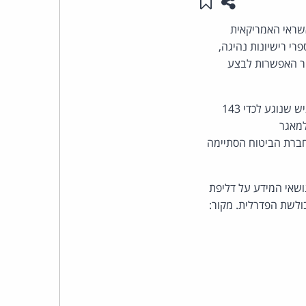
שתפו עמוד זה
שמור ב"תכנים שלי"
העומד
שראי האמריקאית
פרי רישיונות נהיגה,
בראש
So) שנחשב רגיש במיוחד לאור האפשרות לבצע
קבוצת
החברה ציינה כי ההאקרים ניצלו חולשת אבטחה באתר אינטרנט שאפשרה להם לגשת למידע הרגיש שנוגע לכדי 143
האינטרנט,
צה למאגר
חברת הביטוח הסתיימה
הסייבר
וזכויות
 לנושאי המידע על דליפת
ולשת הפדרלית. מקור:
היוצרים
של
פרל