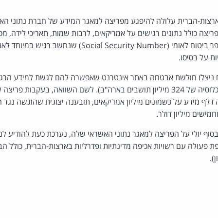
רצות-הברית עלולה להיפגע מפריצה למאגר המידע של חברת נתוני הא
לף בפריצה כולל נתונים רגישים על אמריקאים, לרבות שמות, תאריכי לידה, מס
מספרי כרטיסי אשראי ומספר ביטוח לאומי (cial Security Number
ות על בסיסו.
מיליון אמריקאים (מתוך אוכלוסיה של 324 מיליון תושבים בארה"ב). לשם השוואה, בעקבות פרי
דלף מידע על כשמונים מיליון אמריקאים, תובענה יצוגית שהוגשה נגד 
מישים מיליון דולר.
E, שגילתה בסוף יולי על הפריצה למאגר נתוני האשראי שלה, נערכת כעת להודיע
 פעולה עם רשויות אכיפה מדינתיות ופדרליות בארצות-הברית, כולל הב
).