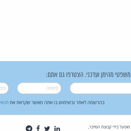
 משפטי מהימן ועדכני. הצטרפו גם אתם:
סיסמה
*
סיסמה
בהרשמה לאתר ובשימוש בו אתה מאשר שקראת את
תנאי
law.co.il מופעל בידי קבוצת הסייבר,
לינקדאין
טוויטר
פייסבוק
טלגרם