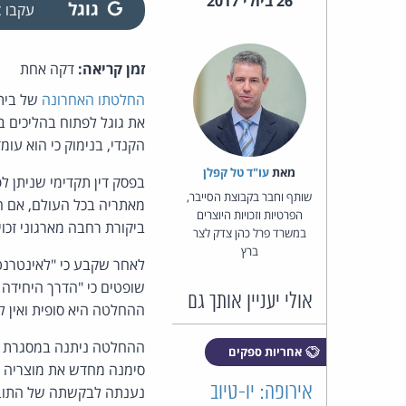
26 ביולי 2017
גוגל
עקבו
זמן קריאה:
דקה אחת
החלטתו האחרונה
של בית 
את גוגל לפתוח בהליכים 
הקנדי, בנימוק כי הוא עומ
מאת‏
עו"ד טל קפלן
בפסק דין תקדימי שניתן 
שותף וחבר בקבוצת הסייבר,
מאתריה בכל העולם, אם ה
הפרטיות וזכויות היוצרים
ביקורת רחבה מארגוני זכוי
במשרד פרל כהן צדק לצר
ברץ
לאחר שקבע כי "לאינטרנט 
שופטים כי "הדרך היחידה 
אולי יעניין אותך גם
ההחלטה היא סופית ואין 
ההחלטה ניתנה במסגרת ת
אחריות ספקים
אירופה: יו-טיוב