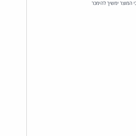
כהן
י המוצר ימשיך להימכר
צדק
לצר
ברץ.
פועל
מ־1996