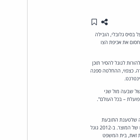
העומד
שתפו עמוד זה
שמור ב"תכנים שלי"
בראש
בסיס גלובלי, הובילה
קבוצת
חסום את אכיפת הצו
האינטרנט,
הורות לגוגל להסיר תוכן
ה. כצפוי, ההחלטה ספגה
הסייבר
ינטרנט.
וזכויות
של שבעה מול שני
פועלת – בכל העולם".
היוצרים
של
ה שלטענת התובעת
סימנה מחדש את מוצריה ומכרה אותם ברשת תוך שימוש פסול בסודות מסחריים הנוגעים לעיצובים של המוצר. ב-2012 גוגל
פרל
דית. בעקבות זאת, בית המשפט