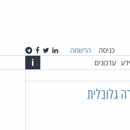
כניסה
הרשמה
לינקדאין
טוויטר
פייסבוק
טלגרם
Info
i
ידע
עדכונים
אתר
האינטרנט
של
ה גלובלית
עו"ד
חיים
רביה