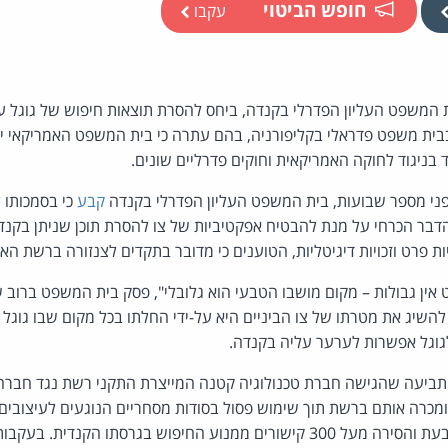
חופש הביטוי
עקבו
המשפט העליון הפדרלי בקנדה, ביחס להסרת תוצאות חיפוש של גוגל על 
בבית משפט פדראלי בקליפורניה, בהם עתרה כי בית המשפט האמריקאי י
ד בניגוד לחוקה האמריקאית וחוקים פדרליים שונים.
לפני מספר שבועות, בית המשפט העליון הפדרלי בקנדה
קבע
כי בסמכותו ל
דבר הכרחי על מנת להבטיח אפקטיביות של צו להסרת תוכן שניתן בקנד
ות פרט וזכויות דיגיטליות, הטוענים כי מדובר בתקדים לצנזורה ברשת הא
אין גבולות – מקום מושבו הטבעי הוא גלובלי", פסק בית המשפט ברוב 
להשיג את מטרתו של צו הביניים היא על-ידי החלתו בכל מקום שבו גוגל 
לגוגל אפשרות לערער עליה בקנדה.
ביעה שהגישה חברת טכנולוגיה קטנה המייצרת התקני רשת נגד חבר
נענתה לבקשתה של התובעת והסירה מעל 300 קישורים ממנוע החיפוש בגרסתו הקנ