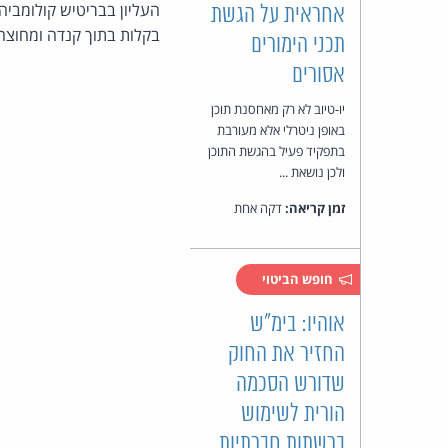
העליון בבריטיש קולומביה
אחראית על הגשת
בקלות בתוך קנדה ומחוצה 
תכני הימורים
אסורים
יו-טיוב לא רק מאחסנת תוכן
באופן ניטרלי אלא מעורבת
בתפקיד פעיל בהגשת התוכן
ולכן נושאת ...
זמן קריאה:
דקה אחת
חופש הביטוי
אוהיו: בימ"ש
החזיר את החוק
שדורש הסכמה
הורית לשימוש
ברשתות חברתיות