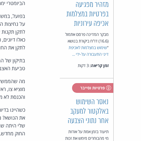
הביומטרי ימח
מזהיר מפגיעה
בפרטיות במצלמות
בפועל, במשך 
אכיפה עירוניות
על נחיצות המ
לתקן תקנות א
מבקר המדינה פרסם אתמול
כאלו דיונים,
(16.6) דו"ח ביקורת בנושא
לתקן את החו
"
שימוש במצלמות לאכיפת
דיני התעבורה על-ידי ...
בתיקון של הח
זמן קריאה:
3 דקות
טביעת האצבע,
מה שהממשלה 
פרטיות וסייבר
מוציא צו, ר
והכנסת לא מ
נאסר השימוש
כשהיינו בדיו
באלקטור למעקב
את הנושא? מ
אחר נתוני הצבעה
שלי היתה שגי
תיעוד בזמן אמת על אודות
החוק מחדש.
מי מהבוחרים מימש את זכות