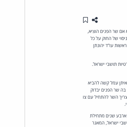
העומד
שתפו עמוד זה
שמור ב"תכנים שלי"
בראש
 אם שר הפנים הוציא,
קבוצת
סוי של החוק על כל
ראשות עו"ד יהונתן
האינטרנט,
יות תושבי ישראל.
הסייבר
וזכויות
ר מיכאל איתן עמל קשה להביא
בה שר הפנים יבדוק
היוצרים
צריך השר להתחיל עם צו
של
.
ך ארבע שנים מתחילת
פרל
ושבי ישראל, המאגר