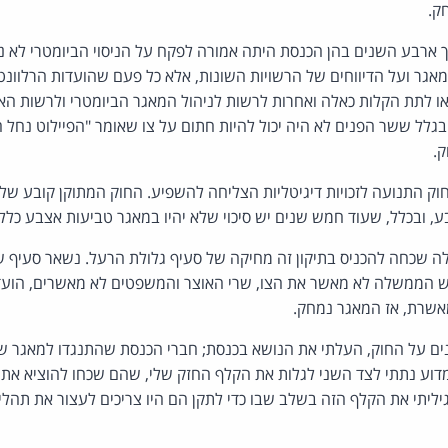
ק.
ארבע השנים בהן הכנסת היתה אמורה לפקח על הניסוי הביומטרי לא נערך
אגר ועל הדיווחים של הרשויות השונות, אלא כל פעם שהועדות הרלוונטי
ו לתת הקלות כאלה ואחרות לרשות לניהול המאגר הביומטרי ולרשות האוכ
 ובגלל ששר הפנים לא היה יכול להיות חתום על צו שאומר "הפיילוט נחל
ק.
וק התנועה לזכויות דיגיטליות הצליחה להשפיע. החוק המתוקן קובע ש
 ובכלל, שעוד חמש שנים יש סיכוי שלא יהיו במאגר טביעות אצבע כלל.
שכחה להכניס בתיקון זה מחיקה של סעיף גלולת הרעל. נשאר סעיף 
אש הממשלה לא מאשר את הצו, שרי האוצר והמשפטים לא מאשרים, הו
אשרת, אז המאגר נמחק.
נים על החוק, העלתי את הנושא בכנסת; חברי הכנסת שהתנגדו למאגר ש
דוע נתתי לצד השני לגלות את הקלף החזק שלי, שהם שכחו להוציא את
ליתי את הקלף הזה בשלב שבו כדי לתקן הם היו צריכים לעצור את תהלי