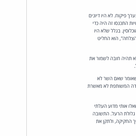
כהן
 פיקוח. לא היו דיונים
צדק
ות התכנסו זה היה כדי
לצר
לוסין. בגלל שלא היו
 הצלחה", הוא החליט
ברץ.
לא תהיה חובה לשמור את
פועל
מ־1996
שאומר שאם השר לא
עדה המשותפת לא מאשרת
אלו אותי מדוע העלתי
 גלולת הרעל. התשובה
ך החקיקה, ולתקן את