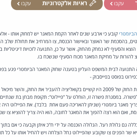
ר
ראיות אלקטרוניות
עקבו
עקבו
הביומטרי
קובע כי ארבע שנים לאחר הקמת המאגר יש למחוק אותו - אלא
, בהסכמת שר האוצר ובאישור הכנסת, צו המרחיב את תחולת שלב הני
הוצא והסעיף לא נמחק מהחוק. אשר על כן, התנועה לזכויות דיגיטליות ב
צ להורות על מחיקת המאגר מכוח הסעיף שנשכח בו.
תנועה לבית המשפט העליון בטענה שחוק המאגר הביומטרי פגע בפרט
ירוט בפוסט בפייסבוק -
במהלך חקיקת החוק של 2009 היו קשיים בקואליציה להעביר את החוק, והש
שרה. במסגרת פשרה זו, הוחלט על "פיילוט": תקופת מבחן בת שנתיים 
יך מאגר ביומטרי (שניתן להאריכה פעם אחת בלבד). את הפיילוט היה 
, ואם הוא רצה להפוך את המאגר לחובה, הוא היה צריך להוציא צו שני
לה גם גלולת רעל. הגלולה הוכנסה על ידי ח"כ איתן וקבעה כי אם בתו
ציא שר הפנים צו שקובע שהפיילוט נחל הצלחה ויש להחיל אותו על כל ת