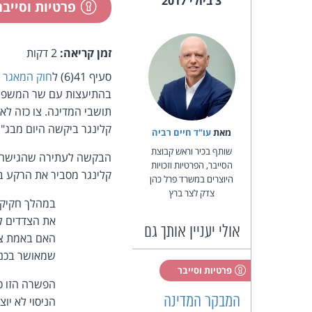
3 ביולי 2017
פרטיות וסייב
זמן קריאה:
2 דקות
סעיף 41(6) ל
חוק המאגר 
בהתיעצות עם שר המשפטים
תושבי המדינה. צו כזה לא 
קלינגר ביקשה היום מבג"
מאת‏
עו"ד חיים רביה
שותף בכיר וראש קבוצת
הבקשה לעתירה שהגישה ה
הסייבר, הפרטיות וזכויות
קלינגר מסביר את הרקע בפ
היוצרים במשרד פרל כהן
צדק לצר ברץ
את הצדדים לפ
אולי יעניין אותך גם
האם באמת צר
שמאושר בכנסת
פרטיות וסייבר
הפשרה הזו כל
המבקר המדינה
הניסוי לא יו