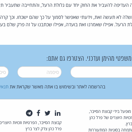
 העדיפה להעביר את החוק יחד עם גלולת הרעל, והתחייבה שתעביר תיקו
לה לא תעשה זאת, וידעתי שאפשר לסמוך על כך שהם ישכחו. וכך קר
ת הרעל. אפילו שאמרנו זאת בועדה, אפילו שכתבנו על זה פרק שלם בע
 משפטי מהימן ועדכני. הצטרפו גם אתם:
סיסמה
*
סיסמה
בהרשמה לאתר ובשימוש בו אתה מאשר שקראת את
תנאי
law.co.il מופעל בידי קבוצת הסייבר,
לינקדאין
טוויטר
פייסבוק
טלגרם
כויות היוצרים של פרל כהן
קבוצת הסייבר, הפרטיות וזכויות היוצרים
רץ.
פרל כהן צדק לצר ברץ
תמחה בסוגיות המתעוררות