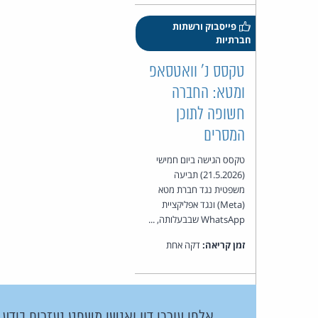
פייסבוק ורשתות
חברתיות
טקסס נ' וואטסאפ
ומטא: החברה
חשופה לתוכן
המסרים
טקסס הגישה ביום חמישי
(21.5.2026) תביעה
משפטית נגד חברת מטא
(Meta) ונגד אפליקציית
WhatsApp שבבעלותה, ...
זמן קריאה:
דקה אחת