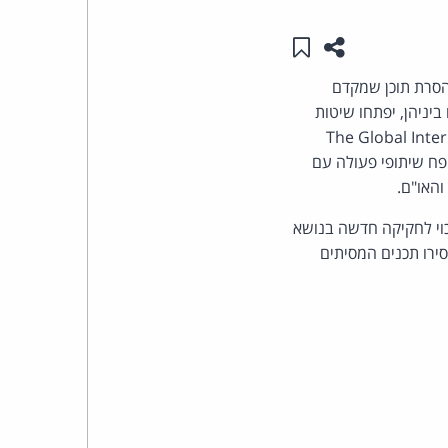
שתפו עמוד זה
שמור ב"תכנים שלי"
העומד
להסרת תוכן שמקדם
בראש
יניהן, יפתחו שיטות
קבוצת
The Global Inte
יטפח שיתופי פעולה עם
האינטרנט,
והאו"ם.
הסייבר
וי לחקיקה חדשה בנושא
ירו תכנים המסיתים
וזכויות
היוצרים
של
פרל