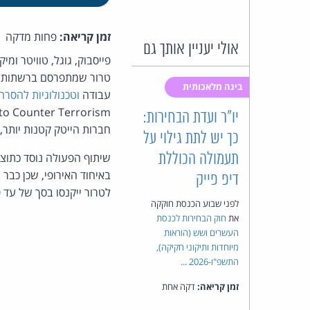
זמן קריאה:
פחות מדקה
אולי יעניין אותך גם
פייסבוק, גוגל, טוויטר ומ
טרור שמתפרסם ברשתות הח
בינה מלאכותית
עבודה
וטכנולוגיות להסרה
to Counter Terrorism
יו"ר ועדת הבחירות:
חברות הייטק קטנות יותר, 
כך יש לתת גילוי על
תעמולה הכוללת
שיתוף הפעולה נוסד כתוצ
באיחוד האירופי, שכן כבר
דיפ פייק
לטרור ייקנסו בסך של עד 50 מיליון אירו. מקור:
לפני שבוע הכנסת חוקקה
את
חוק הבחירות לכנסת
העשרים ושש (הוראות
מיוחדות ותיקוני חקיקה),
התשפ"ו-2026 ...
זמן קריאה:
דקה אחת