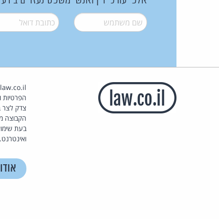
אלפי עורכי דין ואנשי משפט נעזרים בידע
שם משתמש
*
דואל
*
הפרטיות וז
צדק לצר ב
הקבוצה מ
בעת שימוש
ואינטרנט.
אודו