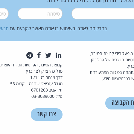
 משפטי מהימן ועדכני. הצטרפו גם אתם:
סיסמה
*
סיסמה
בהרשמה לאתר ובשימוש בו אתה מאשר שקראת את
תנאי
law.co.il מופעל בידי קבוצת הסייבר,
לינקדאין
טוויטר
פייסבוק
טלגרם
כויות היוצרים של פרל כהן
קבוצת הסייבר, הפרטיות וזכויות היוצרים
רץ.
פרל כהן צדק לצר ברץ
תמחה בסוגיות המתעוררות
דרך מנחם בגין 121
 בטכנולוגיות מידע
מגדל עזריאלי שרונה – קומה 53
תל אביב 6701203
טל': 03-3039000
ת הקבוצה
צרו קשר