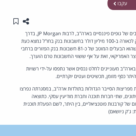
עקבו
שתפו עמו
שמור ב
 של גופים פיננסיים בארה"ב, לרבות
JP Morgan
, בדרך
להסדר טיעון עם רשויות התביעה בארה"ב. שאלון, שמחזיק לכאורה ב-100 מיליון דולר בחשבונות בנק בחו"ל נמצא כעת
במגעים לקראת הסדר הטיעון, במסגרתו הוא צפוי להודות שהוא הבעלים המוטב של כ-81 חשבונות בנק הפזורים ברחבי
ר האמריקאי, זאת על אף ששווי החשבונות טרם הוערך.
ארה"ב מעוניינים לחלט נכסים אשר נתפסו על-ידי רשויות
בין 2012 ל-2015, נחשבת לאחת מפריצות הסייבר הגדולות בתולדות ארה"ב, במסגרתה נפרצו
תונים, שתי חברות תוכנה וחברת מודיעין עסקי. כתוצאה
ם של קורבנות פוטנציאליים, בין היתר, לשם הפעלת תוכנית
: ג'ק ניושאם)