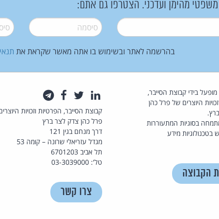
 משפטי מהימן ועדכני. הצטרפו גם אתם:
סיסמה
*
סיסמה
בהרשמה לאתר ובשימוש בו אתה מאשר שקראת את
תנאי
law.co.il מופעל בידי קבוצת הסייבר,
לינקדאין
טוויטר
פייסבוק
טלגרם
כויות היוצרים של פרל כהן
קבוצת הסייבר, הפרטיות וזכויות היוצרים
רץ.
פרל כהן צדק לצר ברץ
תמחה בסוגיות המתעוררות
דרך מנחם בגין 121
 בטכנולוגיות מידע
מגדל עזריאלי שרונה – קומה 53
תל אביב 6701203
טל': 03-3039000
ת הקבוצה
צרו קשר