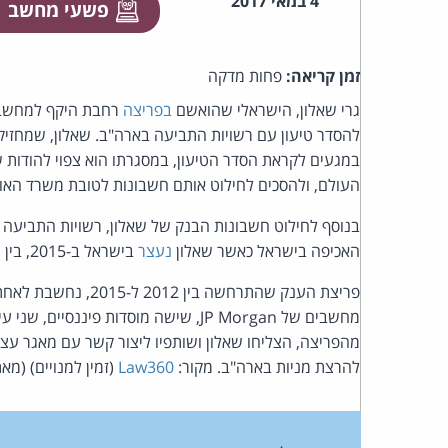
4 במאי 2017
פשעי מחשב
זמן קריאה:
פחות מדקה
גרי שאלון, הישראלי שהואשם
בפריצה
רחבת היקף למחשבים
העולם, ולהסכים לחילוט אותם חשבונות לטובת משרד האוצ
בנוסף לחילוט חשבונות הבנק של שאלון, רשויות התביעה ב
האכיפה בישראל כאשר שאלון
נעצר
בישראל ב-2015, בין היתר כסף מזומן, תכשיטים ועטים יוקרתיים.
פריצת הענק שהתרחשה 
מחשבים של
JP Morgan
, שישה מוסדות פיננסיים, שני עי
מהפריצה, הצליחו שאלון ושותפיו ליצור קשר עם מאגר עצו
להרצת מניות בארה"ב. מקור:
Law360
(זמין למנויים) (מאת