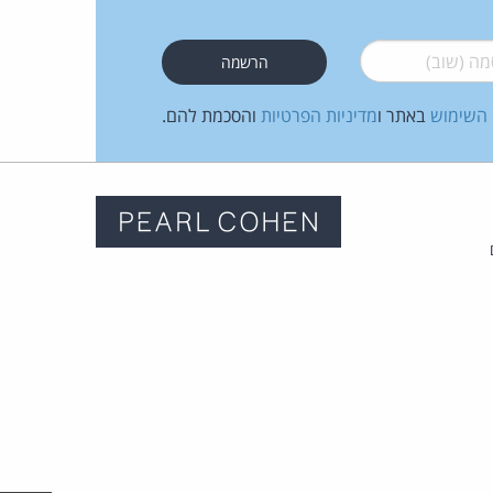
כהן
 (שוב)
*
צדק
לצר
 השימוש
באתר ו
מדיניות הפרטיות
והסכמת להם.
ברץ.
פועל
מ־1996