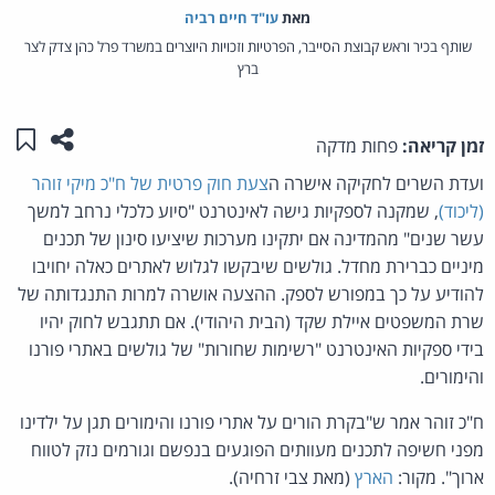
מאת‏
עו"ד חיים רביה
שותף בכיר וראש קבוצת הסייבר, הפרטיות וזכויות היוצרים במשרד פרל כהן צדק לצר
ברץ
שתפו ע
שמו
זמן קריאה:
פחות מדקה
ועדת השרים לחקיקה אישרה ה
צעת חוק פרטית של ח"כ מיקי זוהר
(ליכוד)
, שמקנה לספקיות גישה לאינטרנט "סיוע כלכלי נרחב למשך
עשר שנים" מהמדינה אם יתקינו מערכות שיציעו סינון של תכנים
מיניים כברירת מחדל. גולשים שיבקשו לגלוש לאתרים כאלה יחויבו
להודיע על כך במפורש לספק. ההצעה אושרה למרות התנגדותה של
שרת המשפטים איילת שקד (הבית היהודי). אם תתגבש לחוק יהיו
בידי ספקיות האינטרנט "רשימות שחורות" של גולשים באתרי פורנו
והימורים.
ח"כ זוהר אמר ש"בקרת הורים על אתרי פורנו והימורים תגן על ילדינו
מפני חשיפה לתכנים מעוותים הפוגעים בנפשם וגורמים נזק לטווח
ארוך". מקור:
הארץ
(מאת צבי זרחיה).