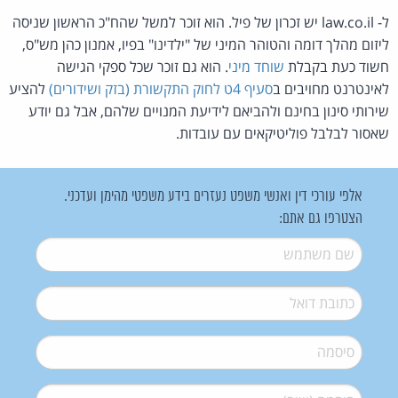
ל- law.co.il יש זכרון של פיל. הוא זוכר למשל שהח"כ הראשון שניסה
ליזום מהלך דומה והטוהר המיני של "ילדינו" בפיו, אמנון כהן מש"ס,
חשוד כעת בקבלת
שוחד מיני
. הוא גם זוכר שכל ספקי הגישה
לאינטרנט מחויבים ב
סעיף 4ט לחוק התקשורת (בזק ושידורים)
להציע
שירותי סינון בחינם ולהביאם לידיעת המנויים שלהם, אבל גם יודע
שאסור לבלבל פוליטיקאים עם עובדות.
אלפי עורכי דין ואנשי משפט נעזרים בידע משפטי מהימן ועדכני.
הצטרפו גם אתם:
שם משתמש
*
דואל
*
סיסמה
*
סיסמה (שוב)
*