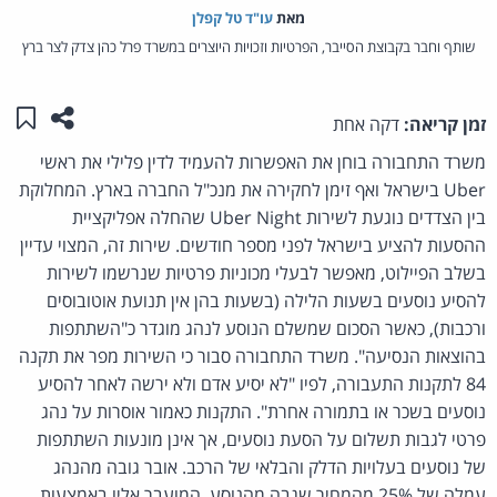
מאת‏
עו"ד טל קפלן
שותף וחבר בקבוצת הסייבר, הפרטיות וזכויות היוצרים במשרד פרל כהן צדק לצר ברץ
שתפו ע
שמו
זמן קריאה:
דקה אחת
משרד התחבורה בוחן את האפשרות להעמיד לדין פלילי את ראשי
Uber בישראל ואף זימן לחקירה את מנכ"ל החברה בארץ. המחלוקת
בין הצדדים נוגעת לשירות Uber Night שהחלה אפליקציית
ההסעות להציע בישראל לפני מספר חודשים. שירות זה, המצוי עדיין
בשלב הפיילוט, מאפשר לבעלי מכוניות פרטיות שנרשמו לשירות
להסיע נוסעים בשעות הלילה (בשעות בהן אין תנועת אוטובוסים
ורכבות), כאשר הסכום שמשלם הנוסע לנהג מוגדר כ"השתתפות
בהוצאות הנסיעה". משרד התחבורה סבור כי השירות מפר את תקנה
84 לתקנות התעבורה, לפיו "לא יסיע אדם ולא ירשה לאחר להסיע
נוסעים בשכר או בתמורה אחרת". התקנות כאמור אוסרות על נהג
פרטי לגבות תשלום על הסעת נוסעים, אך אינן מונעות השתתפות
של נוסעים בעלויות הדלק והבלאי של הרכב. אובר גובה מהנהג
עמלה של 25% מהמחיר שגבה מהנוסע, המועבר אליו באמצעות