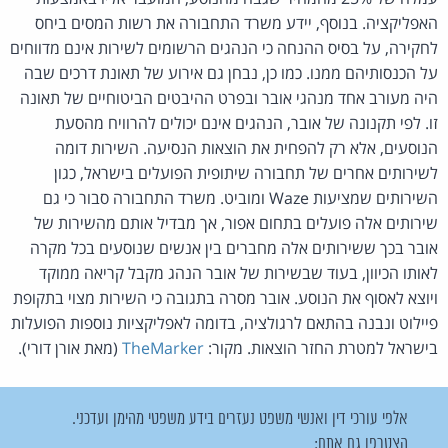
האפליקציה. בנוסף, יידע משרד התחבורה את רשות המסים ביחס
לחקירה, על בסיס ההנחה כי הנהגים הרשומים לשירות אינם מדווחים
על הכנסותיהם ממנו. כמו כן, נבחן גם אירוע של תאונת דרכים שבה
היה מעורב אחד מנהגי אובר ובפרט ההיבטים הביטוחיים של תאונה
זו. לפי תקנונה של אובר, הנהגים אינם יכולים להרוויח מהסעת
הנוסעים, אלא רק להפחית את הוצאות הנסיעה. השירות דומה
לשירותים אחרים של תחבורה שיתופית הפועלים בישראל, כגון
השירותים שמציעות Waze ומוביט. משרד התחבורה סבור כי גם
שירותים אלה פועלים בתחום אפור, אך מבדיל אותם מהשירות של
אובר בכך ששירותים אלה מחברים בין אנשים שנוסעים בכל מקרה
לאותו הכיוון, בעוד שבשירות של אובר הנהג מקבל קריאה ממוקד
ויוצא לאסוף את הנוסע. אובר מסרה בתגובה כי השירות מצוי בתקופת
פיילוט ונבנה בהתאם לרגולציה, בדומה לאפליקציות נוספות הפועלות
בישראל למטרת החזר הוצאות. מקור:
TheMarker
(מאת אורן דורי).
אלפי עורכי דין ואנשי משפט נעזרים בידע משפטי מהימן ועדכני.
הצטרפו גם אתם: