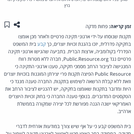
ברץ
שתפו ע
שמו
זמן קריאה:
פחות מדקה
תקנות שנוסחו על-ידי ארגוני תקינה פרטיים ולאחר מכן אומצו
בחקיקה פדרלית, יזכו בהגנת זכויות יוצרים, כך
קבע
בית המשפט
הפדרלי בקולומביה, ארצות הברית. בתביעה שהגישו ארגוני תקינה
פרטיים נגד Public.Resource.org, חברה ללא מטרות רווח
המנגישה לציבור הרחב מסמכי חקיקה, טענו ארגוני התקינה כי
Public Resource הפיצה תקנות פרי יצירתן המוגנות בזכויות יוצרים
וזאת ללא קבלת הרשאה לשימוש בתקנות. החברה טענה מנגד כי
היות ומדובר בתקנות שאומצו בחקיקה, יש להנגיש לציבור הרחב את
הטקסטים המדוברים. בנוסף טענה החברה כי בחוק זכויות היוצרים
האמריקאי ישנה הגנה מפורשת לכל יצירה שמקורה בממשלת
ארה״ב.
בית המשפט קבע כי על אף שיש צורך במודעות אזרחית לדברי
חקיקה, המחוקק בחר באופן מכוון לאפשר לארגוני תקינה לשמור על