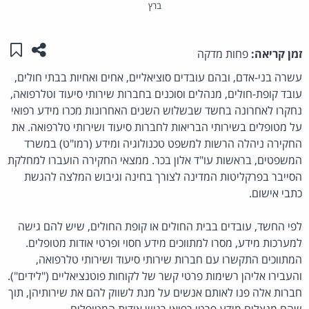
ברץ
שתפו ע
שמו
זמן קריאה:
פחות מדקה
עשרה בני-אדם, ובהם עובדים סוציאליים, אחים ואחיות בבתי חולים,
עובד קופת-חולים, מנהלים וסוכנים בחברות שירותי סיעוד וטלרפואה,
נחקרו לאחרונה בחשד שבשלוש השנים האחרונות מכרו מידע רפואי
על מטופלים בשירותי הבריאות לחברות סיעוד ושירותי טלרפואה. את
החקירה ניהלה הרשות למשפט טכנולוגיה ומידע (רמו"ט) במשרד
המשפטים, בראשות עו"ד אלון בכר. ממצאי החקירה הועברו למחלקת
הסייבר בפרקליטות המדינה לצורך בחינה וגיבוש המלצה להגשת
כתבי אישום.
לפי החשד, עובדים בבית החולים או קופת החולים, שיש להם גישה
למערכות מידע, מסרו למתווכים מידע חסוי ופרטי אודות מטופלים.
המתווכים התקשרו עם חברות שירותי סיעוד ושירותי טלרפואה,
והעבירו אליהן רשימות פרטי קשר של לקוחות פוטנציאליים ("לידים").
חברות אלה פנו לאותם אנשים על מנת לשווק להם את שירותיהן, תוך
שהם מנצלים מידע פרטי רפואי רגיש אודות המטופלים.