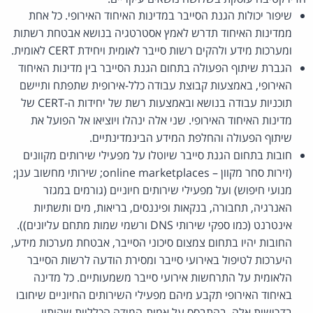
שיפור יכולות הגנת הסייבר במדינות האיחוד האירופי. כל אחת
ממדינות האיחוד תדרש לאמץ אסטרטגיה בנושא אבטחת רשתות
ומערכות מידע ולהקים רשות סייבר לאומית ויחידת CERT לאומית.
הגברת שיתוף הפעולה בתחום הגנת הסייבר בין מדינות האיחוד
האירופי, באמצעות קבוצת עבודה כלל-אירופית שתפתח ותיישם
תוכניות עבודה בנושא ובאמצעות רשת של יחידות ה-CERT של
מדינות האיחוד האירופי. שני אלה ינהלו ויוציאו אל הפועל את
שיתוף הפעולה והחלפת המידע הבינמדינתיים.
חובות בתחום הגנת סייבר שיוטלו על מפעילי שירותים מקוונים
(זירות סחר מקוון – online marketplaces; שירותי מחשוב ענן;
מנועי חיפוש) ועל מפעילי שירותים חיוניים (גורמים במגזר
האנרגיה, תחבורה, בנקאות ופיננסים, בריאות, מים ותשתיות
אינטרנט (כמו ספקי שירותי DNS ורשמי שמות מתחם עליונים)).
החובות יהיו בתחום צמצום סיכוני הסייבר, אבטחת מערכות מידע,
היערכות לטיפול באירועי סייבר ומסירת הודעה לרשות הסייבר
הלאומית על התרחשות אירועי סייבר משמעותיים. כל מדינה
באיחוד האירופי תקבע מיהם מפעילי השירותים החיוניים שיחובו
בדרישות אלה, בהתבסס על אמות-המידה הכלליות שהותוו