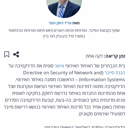
מאת‏
עו"ד דותן המר
שותף בקבוצת הסייבר, הפרטיות וזכויות היוצרים וראש תחום הפרטיות הבינלאומי
במשרד פרל כהן צדק לצר ברץ
שתפו ע
שמו
זמן קריאה:
דקה אחת
בית הנבחרים של האיחוד האירופי
אישר
סופית את הדירקטיבה על
הגנת סייבר
(Directive on Security of Network and
Information Systems) – הראשונה מסוגה באיחוד האירופי.
הדירקטיבה מתווה למדינות האיחוד האירופי הוראות ועקרונות שכל
אחת מהמדינות החברות באיחוד נדרשת לחוקק בחקיקה לאומית
פנים-מדינתית בתוך כשנתיים. בה-בעת, קובעת הדירקטיבה הסדרים
שיחולו באופן אחיד בכל מדינות האיחוד האירופי בנושא דרישות סייבר
למפעילי שירותים מקוונים.
הדירקטיבה עוסקת בשלושה נושאים עיקריים: