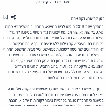
במשרד פרל כהן צדק לצר ברץ
שתפו ע
שמו
זמן קריאה:
דקה אחת
במהלך שנת 2015 הוגשו לבית המשפט המחוזי בירושלים לא פחות
מ-37 בקשות לאישור תביעות ייצוגיות נגד חנויות בטענה להעדר
שילוט המודיע על הצבת מצלמות אבטחה בחנויות ולפגיעה בפרטיות
לקוחות בתי העסק עקב צילום ללא ידיעתם – כך עולה מבקשה
לאיחוד דיונים שהוגשה לשופטת כנפי-שטייניץ מבית המשפט המחוזי
בירושלים. התביעות הוגשו על-ידי שני משרדי עורכי דין המייצגים
שבעה תובעים ייצוגיים נגד מגוון בתי עסק בהם סטימצקי, פיצה
האט, באג, אלקטרה, ללין ועוד. ברוב התביעות הגיעו הצדדים
לפשרה, שלעתים כללה התחייבות של בתי העסק להציב בשטחם
שלטים המודיעים על הצבת המצלמות.
בתוך כך אישרה לאחרונה השופטת כנפי-שטייניץ בקשה של תובע
ייצוגי לסגת מתובענה שהגיש נגד חברת "סופרגולד תכשיטים"
בטענה כי החברה פגעה בפרטיות ציבור לקוחותיה עקב אי הצבת
שילוט מתאים על קיומן של מצלמות אבטחה. באישור בקשתו של