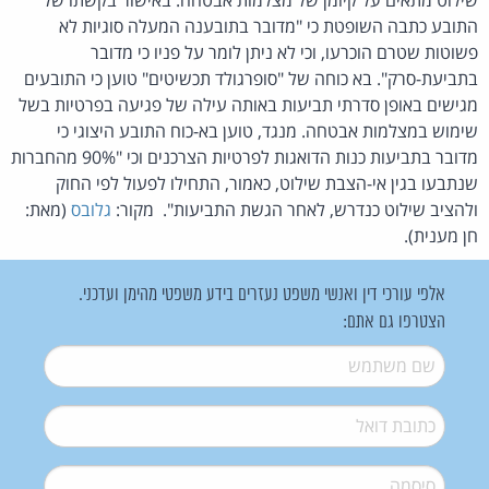
התובע כתבה השופטת כי "מדובר בתובענה המעלה סוגיות לא
פשוטות שטרם הוכרעו, וכי לא ניתן לומר על פניו כי מדובר
בתביעת-סרק". בא כוחה של "סופרגולד תכשיטים" טוען כי התובעים
מגישים באופן סדרתי תביעות באותה עילה של פגיעה בפרטיות בשל
שימוש במצלמות אבטחה. מנגד, טוען בא-כוח התובע היצוגי כי
מדובר בתביעות כנות הדואגות לפרטיות הצרכנים וכי "90% מהחברות
שנתבעו בגין אי-הצבת שילוט, כאמור, התחילו לפעול לפי החוק
ולהציב שילוט כנדרש, לאחר הגשת התביעות". מקור:
גלובס
(מאת:
חן מענית).
אלפי עורכי דין ואנשי משפט נעזרים בידע משפטי מהימן ועדכני.
הצטרפו גם אתם:
שם משתמש
*
דואל
*
סיסמה
*