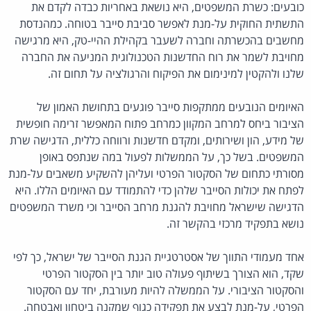
כובעים: כשרת המשפטים, היא נושאת באחריות כבדה לקדם את
התשתית החוקית על-מנת לאפשר סביבת סייבר בטוחה. כמהנדסת
מחשבים בהכשרתה וחברה לשעבר בקהילת ההיי-טק, היא מרגישה
מחויבת לשמר את רוח החדשנות הטכנולוגית המניעה את החברה
שלנו ולהקטין למינימום את הפיקוח והרגולציה על תחום זה.
האיומים הנובעים ממתקפות סייבר פוגעים בתחושת האמון של
הציבור ביחס למרחב המקוון כמרחב פתוח המאפשר זרימה חופשית
של מידע, הון ושירותים, ומקדם חדשנות ורווחה כללית, הדגישה שרת
המשפטים. בשל כך, על הממשלות לפעול במה שנתפס באופן
מסורתי כתחום של הסקטור הפרטי ועליהן להשקיע משאבים על-מנת
לפתח את יכולות הסייבר שלהן כדי להתמודד עם האיומים הללו. היא
הדגישה שישראל מחויבת להגנת מרחב הסייבר וכי משרד המשפטים
נושא בתפקיד מרכזי בהקשר זה.
אחד מעמודי התווך של אסטרטגיית הגנת הסייבר של ישראל, כך לפי
שקד, הוא הצורך בשיתוף פעולה טוב יותר בין הסקטור הפרטי
והסקטור הציבורי. על הממשלה להיות מעורבת, יחד עם הסקטור
הפרטי, על-מנת לבצע את תפקידה כגוף שמקנה ביטחון ואבטחה.