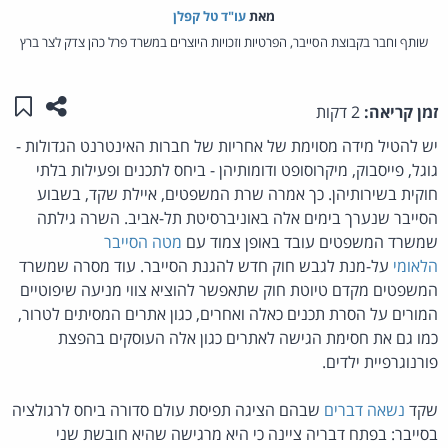
מאת‏
עו"ד טל קפלן
שותף וחבר בקבוצת הסייבר, הפרטיות וזכויות היוצרים במשרד פרל כהן צדק לצר ברץ
שתפו ע
שמו
זמן קריאה:
2 דקות
יש להטיל מידה מסוימת של אחריות של חברות האינטרנט הגדולות -
גוגל, פייסבוק, מיקרוסופט ודומותיהן - ביחס לתכנים ופעילות בלתי
חוקית בשירותיהן. כך אמרה שרת המשפטים, איילת שקד, בשבוע
הסייבר שנערך בימים אלה באוניברסיטת תל-אביב. השרה גילתה
שמשרד המשפטים עובד באופן צמוד עם
מטה הסייבר
הלאומי
על-מנת לגבש חוק חדש להגנת הסייבר. עוד מסרה שמשרד
המשפטים מקדם טיוטת חוק שתאפשר להוציא צווי מניעה שיפוטיים
המורים על הסרת תכנים כאלה ואחרים, כגון אתרים המסיתים לטרור,
כמו גם את חסימת הגישה לאתרים כגון אלה העוסקים בהפצת
פורנוגרפיית ילדים.
שקד
נשאה דברים
שבהם הציגה תפיסת עולם סדורה ביחס לרגולציה
בסייבר: בפתח דבריה ציינה כי היא מרגישה שהיא חובשת שני