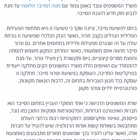
משרד המשפטים עובד באופן צמוד עם
מטה הסייבר הלאומי
על-מנת
לגבש חוק חדש להגנת הסייבר.
ביחס לפשיעת סייבר, ציינה שקד כי פשיעה זו היא מתחומי הפעילות
הפלילית הגדלים בקצב מהיר, כאשר הנזק הכלכלי שפשיעה זו גורמת
עולה על זה שנגרם מפעילות פלילית בתחומים אחרים. גם טרור
סייבר מהווה איום משמעותי, כאשר המרחב המקוון משמש להסתה
והפצת מסרים קיצוניים, גיוס ותקשורת בין פעילי טרור. על-מנת
להתמודד עם האיומים הללו משרד המשפטים הקים מחלקה ייעודית
בפרקליטות המדינה, העוסקת בפשיעת וטרור סייבר. מחלקה זו
עוסקת בכל מגוון העבירות בתחום זה, לרבות הונאות מקוונות,
פורנוגרפיית ילדים וטרור מקוון.
שרת המשפטים הדגישה כי אחד ממוקדי העניין בתחום הסייבר הוא
חברות האינטרנט הגדולות, הפלטפורמות וספקיות התוכן כמו גוגל,
פייסבוק, טוויטר ומיקרוסופט. דמוקרטיות רבות ברחבי העולם
מתחבטות בשאלות קשות אודות הרגולציה שיש להטיל על חברות
אלה, כאשר עלינו להכיר בכך שפשעים חמורים מתבצעים באמצעות