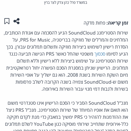
במשרד פרל כהן צדק לצר ברץ
שתפו ע
שמו
זמן קריאה:
פחות מדקה
שירות הסטרימנג SoundCloud הגיע להסכמה עם אגודת הכותבים,
המלחינים והמו"לים של מוזיקה בבריטניה, PRS for Music, על
הסדרת רישיון לשימוש ביצירות מוזיקה ותשלום תמלוגים עבורן. בכך
הגיע לסיומו
סכסוך
משפטי שהחל כאשר PRS הגישה תביעה כנגד
שירות הסטרימינג על שימוש ביצירות ללא רישיון וללא תשלום
תמלוגים. הרישיון שניתן במסגרת הסכם הפשרה יחול רטרואקטיבית
מיום השקת השירות בשנת 2008. הוא גם ישליך על אופי השירות
משום ש-SoundCloud צפויה בשנה הקרובה לשלב פרסומות
בשירות ולגבות דמי מנוי עבור השירות באירופה.
מנכ"ל SoundCloud הסביר כי הסכם הרישיון אינו סטנדרטי משום
הוא תואם את אופיו המיוחד של שירות הסטרימינג. מנכ"ל PRS ניצל
את ההזדמנות להזהיר כי PRS ימשיך במאבק כדי מנת לקדם חקיקה
כלל-אירופית שתחייב שירותי מוסיקה כגון YouTube לשלם תמלוגים
למרות הסדר "נמל המבטחים" שמעניק להן הגנה מסוימת מפני