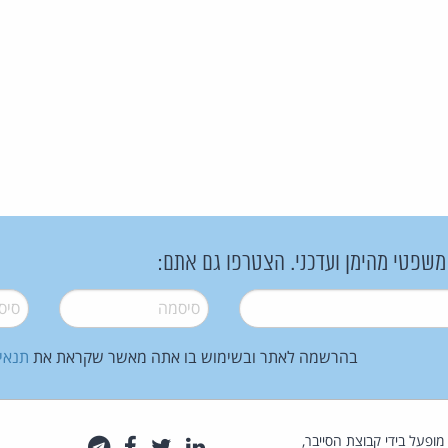
 משפטי מהימן ועדכני. הצטרפו גם אתם:
סיסמה
*
סיסמה
בהרשמה לאתר ובשימוש בו אתה מאשר שקראת את
תנאי
law.co.il מופעל בידי קבוצת הסייבר,
לינקדאין
טוויטר
פייסבוק
טלגרם