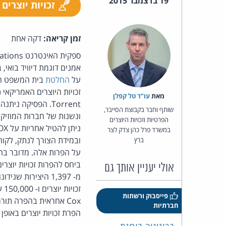
19 בדצמבר 2015
זכויות יוצרים
זמן קריאה:
דקה אחת
אמנים דוגמת דיוויד בואי, 
על
החלטת
בית המשפט הפד
מאת‏
עו"ד טל קפלן
Torrent. הפסיקה
שותף וחבר בקבוצת הסייבר,
ונשנות של חברות המוזיקה
הפרטיות וזכויות היוצרים
במשרד פרל כהן צדק לצר
ברץ
על הפרות אלה. מדובר בה
אולי יעניין אותך גם
פייסבוק ורשתות
חברתיות
הפרת זכויות יוצרים באופן 