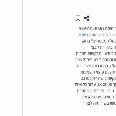
העומד
שתפו עמוד זה
שמור ב"תכנים שלי"
בראש
ספקית האינטרנט Cox Communications תשלם 25 מיליון דולרים כפיצוי לחברת ניהול זכויות המוסיקה BMG (המייצגת
כשלושה שבועות
דיווחנו
קבוצת
"נמל המבטחים" בחוק
האינטרנט,
ו מנוייה בהורדת קבצי
 ביודעין מבקשות חוזרות
הסייבר
מנובמבר, קבע ביהמ"ש כי
ניתן להטיל אחריות על COX כיוון שלא יישמה כנדרש מדיניות של "הפרה חוזרת" (Repeat Infringer), במסגרתה יש ליידע,
וזכויות
מידת הצורך לנתק, לקוחות המפרים זכויות יוצרים באופן חוזר. כעת, קבע חבר המושבעים כי Cox תשלם פיצוי משמעותי
קיות גישה לאינטרנט
היוצרים
ביחס להפרות זכויות יוצרים של משתמשיהן. 25 מיליון הדולרים שנפסקו מייצגים פיצוי סטטוטורי בסך 18,000$ עבור כל אחת
מ- 1,397 היצירות שנידונו בתביעה (חברת Rightscorp, נציגתה של BMG, הצליחה לאתר 1.847 מיליון מקרים של הפרת
של
Cox למכשירי הקצה שלהם). חבר המושבעים מצא את
 זכויות יוצרים, לאחר שקבע כי התובעות הוכיחו כי מנויי Cox השתמשו בשירותיה לצורך
פרל