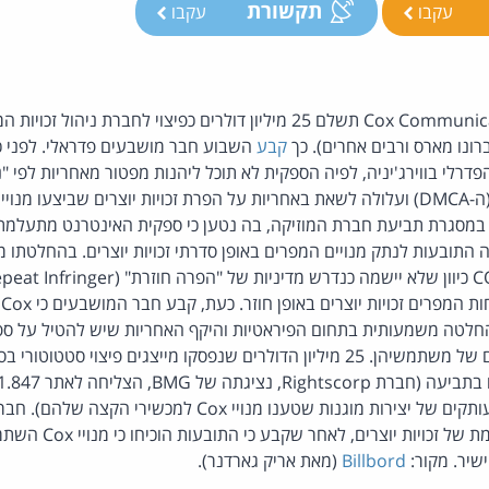
תקשורת
עקבו
עקבו
ברונו מארס ורבים אחרים). כך
קבע
השבוע חבר מושבעים פדראלי. לפני 
רלי בווירג'יניה, לפיה הספקית לא תוכל ליהנות מפטור מאחריות לפי 
זכויות היוצרים האמריקאי (ה-DMCA) ועלולה לשאת באחריות על הפרת זכויות יוצרים שביצע
 ניתנה במסגרת תביעת חברת המוזיקה, בה נטען כי ספקית האינטרנט מתעלמת
 התובעות לנתק מנויים המפרים באופן סדרתי זכויות יוצרים. בהחלטתו 
וב
חלטה משמעותית בתחום הפיראטיות והיקף האחריות שיש להטיל על ספ
זכויות יוצרים ו- 150,000 עותקים של יצירות מוגנות שטענו מנויי 
Cox אחראית בהפרה תורמת של
ישיר. מקור:
Billbord
(מאת אריק גארדנר).