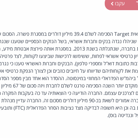
ר
עקבו
רשת הקמעונאות האמריקאית Target הסכימה לשלם 39.4 מיליון דולרים ב
 שניהלו נגדה בנקים וחברות אשראי, בשל הנזקים הכספיים שטענו שנג
המהדהדת בחברה, שנתגלתה בשנת 2013. במסגרת אותה פירצת אבט
ות כתובות דוא"ל ומספרי טלפון). הבנקים וחברות האשראי טענו כי נגרמ
ת את לקוחותיהם שדיווחו על חיובים כוזבים וכן לצורך הנפקת כרטיסי א
ביהמ"ש הפדראלי המחוזי במינסוטה. ההסדר הוא אחד מבין מספר הסדר
החברה בעקבות המקרה. מו
דולרים, כאשר מבטחי החברה אמורים לשאת בכ-90 מיליון דולרים מסכום זה. החב
א חשופה לבדיקה מצד נציבות הסחר הפדראלית (FTC) ותובעים מדינתיים שונים. מקור:
 וננדיטה בוס).