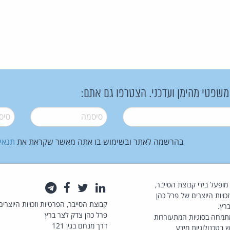
 משפטי מהימן ועדכני. הצטרפו גם אתם:
סיסמה
*
סיסמה
בהרשמה לאתר ובשימוש בו אתה מאשר שקראת את
תנאי
law.co.il מופעל בידי קבוצת הסייבר,
לינקדאין
טוויטר
פייסבוק
טלגרם
כויות היוצרים של פרל כהן
קבוצת הסייבר, הפרטיות וזכויות היוצרים
רץ.
פרל כהן צדק לצר ברץ
תמחה בסוגיות המתעוררות
דרך מנחם בגין 121
 בטכנולוגיות מידע