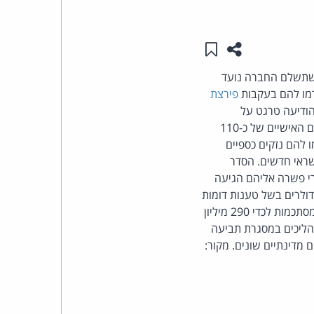
העומד
שתפו עמוד זה
שמור ב"תכנים שלי"
בראש
מסגרת פשרה. הסכום שתשלם החברה נועד
רמו להם בעקבות
פירצת
קבוצת
חת מידע, הודיעה טרגט על
האינטרנט,
זליגת פרטיהם של 40 מיליון כרטיסי אשראי לפחות, ששימשו לרכישות שביצעו לקוחות, לצד פרטיהם האישיים של כ-110
ו להם נזקים כספיים
הסייבר
שראי חדשים. הסדר
י פשרה אליהם הגיעה
וזכויות
קדם יותר השנה הסכימה טרגט לשלם לחברת ויזה סכום של 67 מיליון דולרים בשל טענות דומות
וכן 10 מיליון דולרים נוספים לצרכנים עצמם. החברה הודיעה כי הוצאותיה עד כה בעקבות המקרה מסתכמות לכדי 290 מיליון
היוצרים
רה עדיין מנהלת הליכים במסגרת תביעה
של
פרל