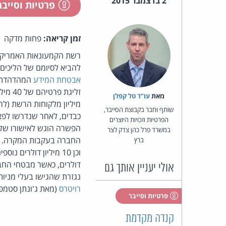
2 בדצמבר 2015
פרטיות וסייב
זמן קריאה:
פחות מדקה
להביא לסיומם של הליכים
אבטחת המידע
מאת‏
עו"ד טל קפלן
מיליון מלקוחות הרשת (לרב
שותף וחבר בקבוצת הסייבר,
כבדים, לאחר שנדרשו לפצו
הפרטיות וזכויות היוצרים
הפשרה הוגש לאישורו של 
במשרד פרל כהן צדק לצר
ברץ
אולי יעניין אותך גם
נגזרת שהגישו בעלי מניות בה וכן הי
רויטרס
(מאת ג'ונתן סטמפל
פרטיות וסייבר
קנדה מקדמת