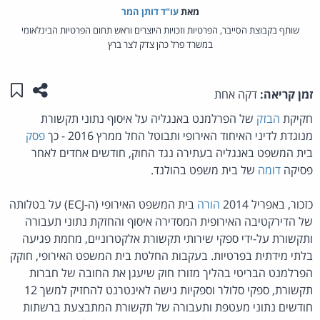
מאת‏
עו"ד דותן המר
שותף בקבוצת הסייבר, הפרטיות וזכויות היוצרים וראש תחום הפרטיות הבינלאומי
במשרד פרל כהן צדק לצר ברץ
שתפו ע
שמו
זמן קריאה:
דקה אחת
חקיקת
הבזק
של הפרלמנט באנגליה על איסוף נתוני תקשורת
מנוגדת לדיני האיחוד האירופי ותבוטל החל ממרץ 2016 - כך
פסק
בית המשפט באנגליה בעתירה נגד החוק, חודשים אחדים לאחר
פסיקה
דומה
של בית משפט בהולנד.
כזכור, באפריל 2014
הורה
בית המשפט האירופי (ה-ECJ) על בטלותה
של הדירקטיבה האירופית המסדירה איסוף והחזקת נתוני תעבורה
ותקשורת על-ידי ספקי שירותי תקשורת אלקטרוניים, מחמת פגיעה
בלתי מידתית בפרטיות. בעקבות החלטת בית המשפט האירופי, חוקק
הפרלמנט הבריטי בהליך מזורז חוק שיעגן את החובה של חברות
תקשורת, ספקי סלולר וספקיות גישה לאינטרנט להחזיק למשך 12
חודשים נתוני מעטפת ותעבורה של תקשורת המתבצעת ברשתות