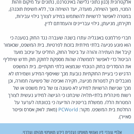
אלקטרונית (כגון נתוני גלישה באינטרנט, נתונים על מיקום וזהות
המנוי, משך השיחה, מועדה, יעד השיחה וכו', ללא חשיפת תוכנה),
במטרה לאפשר לרשויות להשתמש במידע לצורך גילוי עבירות,
חקירתן, מניעתן, גילוי עבריינים והעמדתם לדין.
חברי פרלמנט באנגליה עתרו בשנה שעברה נגד החוק בטענה כי
הוא פוגע פגיעה בלתי מידתית בזכות לפרטיות. בית המשפט, שכאמור
קיבל את העתירה והורה על ביטול החוק, החליט על עיכוב מועד
הביטול כדי לאפשר לממשלה שהות מספקת לחוקק חוק חדש שיחליף
את ההסדרים בחוק הנוכחי שנמצאו בלתי חוקתיים. בית המשפט
הדגיש כי בעיית החוקתיות נובעת מכך שאיסוף המידע ושמירתו לא
מוגבלים רק למטרות מניעה, חקירה ואכיפה של פשיעה חמורה, וכן
מכך שגישת הרשויות למידע לא טעונה צו של בית משפט או של
רשות מינהלית בלתי-תלויה שיבחנו כי הגישה למידע נעשית לצורך
המטרות הללו. ממשלת בריטניה הודיעה כי בכוונתה לערער על
החלטת בית המשפט. מקור:
PCWorld
(מאת: לואק אסרס ופיטר
סאייר).
אלפי עורכי דין ואנשי משפט נעזרים בידע משפטי מהימן ועדכני.