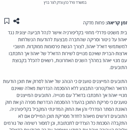
במשרד פרל כהן צדק לצר ברץ
שתפו ע
שמו
זמן קריאה:
פחות מדקה
בית משפט פדרלי מחוזי בקליפורניה אישר לנהל תביעה יצוגית נגד
יאהו! על ניטור וסריקה שהחברה מבצעת להודעות הנשלחות
למשתמשי דוא"ל יאהו!, לצורך הגשת פרסומות ממוקדות. תושבי
ארצות-הברית שאינם מנויים לשירות הדוא"ל של יאהו! אך התכתבו
עם מנוי יאהו! במהלך השנים האחרונות, רשאים להכלל בקבוצת
התובעים.
התובעים המייצגים טוענים כי הנוהג של יאהו! לסרוק את תוכן הודעות
הדואר האלקטרוני התבצע ללא ההסכמה הנדרשת מאלה שאינם
מנויי יאהו! אך התכתבו בדוא"ל עם מנוייה. התובעים המייצגים
טוענים כי סריקת התוכן בהעדר ההסכמה הנדרשת מפרה הן את חוק
האזנת הסתר הפדרלי והן את החוק המדינתי המקביל בקליפורניה.
התובעים דורשים מיאהו! לחדול מסריקת תוכן המיילים אם לא
התקבלה הסכמת כל הצדדים לתכתובת, וכן למסור רשימה של גורמים
אליהם העבירה יאהו! את המידע שאספה עד כה מהודעות הדוא"ל.