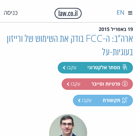
EN
כניסה
19 באפריל 2015
ארה"ב: ה-FCC בודק את השימוש של ורייזון
בעוגיות-על
מסחר אלקטרוני
עקבו
פרטיות וסייבר
עקבו
תקשורת
עקבו