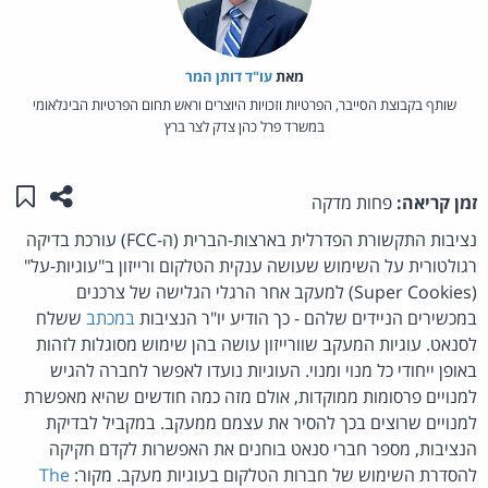
מאת‏
עו"ד דותן המר
שותף בקבוצת הסייבר, הפרטיות וזכויות היוצרים וראש תחום הפרטיות הבינלאומי
במשרד פרל כהן צדק לצר ברץ
שתפו ע
שמו
זמן קריאה:
פחות מדקה
נציבות התקשורת הפדרלית בארצות-הברית (ה-FCC) עורכת בדיקה
רגולטורית על השימוש שעושה ענקית הטלקום ורייזון ב"עוגיות-על"
(Super Cookies) למעקב אחר הרגלי הגלישה של צרכנים
במכשירים הניידים שלהם - כך הודיע יו"ר הנציבות
במכתב
ששלח
לסנאט. עוגיות המעקב שוורייזון עושה בהן שימוש מסוגלות לזהות
באופן ייחודי כל מנוי ומנוי. העוגיות נועדו לאפשר לחברה להגיש
למנויים פרסומות ממוקדות, אולם מזה כמה חודשים שהיא מאפשרת
למנויים שרוצים בכך להסיר את עצמם ממעקב. במקביל לבדיקת
הנציבות, מספר חברי סנאט בוחנים את האפשרות לקדם חקיקה
להסדרת השימוש של חברות הטלקום בעוגיות מעקב. מקור:
The