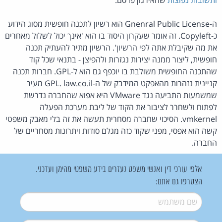
ה-Gnenral Public License הוא רשיון לתכנה חופשית מסוג הידוע
כ-Copyleft. זה אומר שעקרון היסוד בו הוא 'אינך יכול לשלול מאחרים
את מה שקיבלת אתה לפי הרשיון'. הרשיון מתיר להעתיק תכנה
חופשית, ליצור ממנה יצירות נגזרות ולהפיצן - בתנאי שכל קוד
שהתכנה החופשית משולבת בו יוכפף גם הוא ל-GPL. חברות תכנה
קניינית נזהרות מהאפקט המידבק של ה-GPL. law.co.il מעיר
שמשמעות התביעה נגד VMware היא אפוא שהחברה נדרשת
לפתוח ולשחרר לציבור את הקוד של ליבת מערכת הפעלה
vmkernel. הסיכוי שחברה מסחרית תעשה את זה בלי מאבק משפטי
קשה הוא אפסי, מפני שקוד כזה מגלם סודות ויתרונות מסחריים של
החברה.
אלפי עורכי דין ואנשי משפט נעזרים בידע משפטי מהימן ועדכני.
הצטרפו גם אתם:
שם משתמש
*