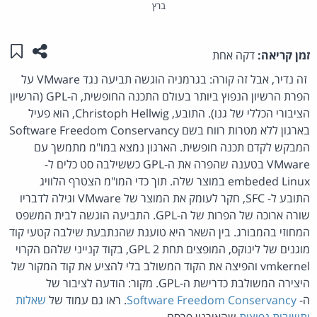
ברץ
שתפו ע
שמו
זמן קריאה:
דקה אחת
זה נדיר, אבל זה קורה: בגרמניה הוגשה תביעה נגד VMware על
הפרת הרשיון הנפוץ ביותר בעולם התכנה החופשית, ה-GPL (הרשיון
הציבורי הכללי של גנו). התובע, Christoph Hellwig, הוא פעיל
בארגון ללא מטרות רווח בשם Software Freedom Conservancy
המבקש לקדם תכנה חופשית. הארגון נמצא במו"מ מתמשך עם
VMware בטענה שהפרה את ה-GPL כששילבה סט כלים ל-
embeded Linux במוצר שלה. תוך כדי המו"מ הצטרף הלוויג
התובע ל- SFC, חקר לעומק את המוצר של VMware וגילה לדבריו
שורה ארוכה של הפרות של ה-GPL. התביעה הוגשה לבית המשפט
המחוזי בהמבורג. בין השאר היא טוענת שהנתבעת שילבה קטעי קוד
מוגנים של לינוקס, המופצים תחת GPL 2, בקוד קנייני שלהם הקרוי
vmkernel והפיצה את הקוד המשולב בלי להציע את קוד המקור של
היצירה המשולבת כדרישת ה-GPL. מקור: הודעה לציבור של
ה-
Software Freedom Conservancy
. ראו גם עמוד של
שאלות
ותשובות נפוצות
שהאירגון פרסם.