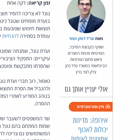
זמן קריאה:
דקה אחת
בועדת מומחים שגוגל כינס
תוצאות חיפוש שפוגעות ב
עומדת בסתירה
להנחיות
ש
מאת‏
עו"ד דותן המר
שותף בקבוצת הסייבר,
ועדת גוגל, שמנתה שמונה
הפרטיות וזכויות היוצרים
עיקריים: התפקיד הציבור
וראש תחום הפרטיות
שהסרתו מתבקשת ופוטנציא
הבינלאומי במשרד פרל כהן
צדק לצר ברץ
כאמור, רוב חברי ועדת גו
ולהגביל את הסרת התוצאו
אולי יעניין אותך גם
בנוהג המודיע לאתרי המ
ההסרה.
מין ופורנוגרפיה
שר המשפטים לשעבר של ג
אירופה: מדינות
שמות המתחם בהם גוגל מפ
יכולות לאכוף
המשתמשים גם צריכה להיות
אמצעים לאימות