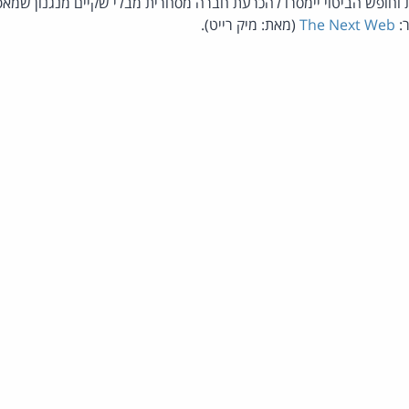
 וחופש הביטוי יימסרו להכרעת חברה מסחרית מבלי שקיים מנגנון שמ
:
The Next Web
(מאת: מיק רייט).