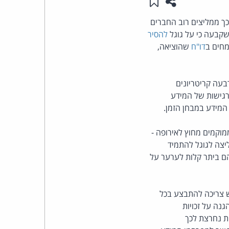
שתפו עמוד זה
שמור ב"תכנים שלי"
העומד
ריכה להסיר תוצאות חיפוש מהמנוע שהיא מפעילה בשם המתחם הגנרי google.com - כך ממליצים רוב החברים
שקבעה כי על גוגל
להסיר
בראש
מחים ב
דו"ח
שהוציאה,
קבוצת
עה קריטריונים
האינטרנט,
רגישות של המידע
המידע במבחן הזמן.
הסייבר
וקמים מחוץ לאירופה -
וזכויות
יצה לגוגל להתמיד
 ביתר קלות לערער על
היוצרים
של
 צריכה להתבצע בכל
נה על זכויות
פרל
ות נחרצת לכך