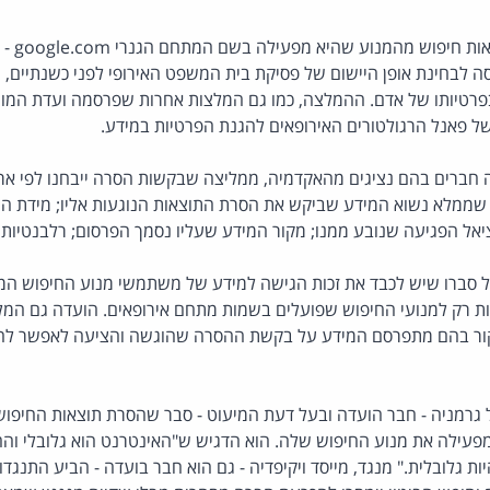
גוגל לא צ
ה לבחינת אופן היישום של פסיקת בית המשפט האירופי לפני כשנתיים, 
פרטיותו של אדם. ההמלצה, כמו גם המלצות אחרות שפרסמה ועדת המו
ל פאנל הרגולטורים האירופאים להגנת הפרטיות במידע.
 חברים בהם נציגים מהאקדמיה, ממליצה שבקשות הסרה ייבחנו לפי ארב
י שממלא נשוא המידע שביקש את הסרת התוצאות הנוגעות אליו; מידת ה
ל הפגיעה שנובע ממנו; מקור המידע שעליו נסמך הפרסום; רלבנטיות 
גל סברו שיש לכבד את זכות הגישה למידע של משתמשי מנוע החיפוש הממ
ת רק למנועי החיפוש שפועלים בשמות מתחם אירופאים. הועדה גם המל
קור בהם מתפרסם המידע על בקשת ההסרה שהוגשה והציעה לאפשר להם
רמניה - חבר הועדה ובעל דעת המיעוט - סבר שהסרת תוצאות החיפוש
עילה את מנוע החיפוש שלה. הוא הדגיש ש"האינטרנט הוא גלובלי וההג
 גלובלית." מנגד, מייסד ויקיפדיה - גם הוא חבר בועדה - הביע התנגד