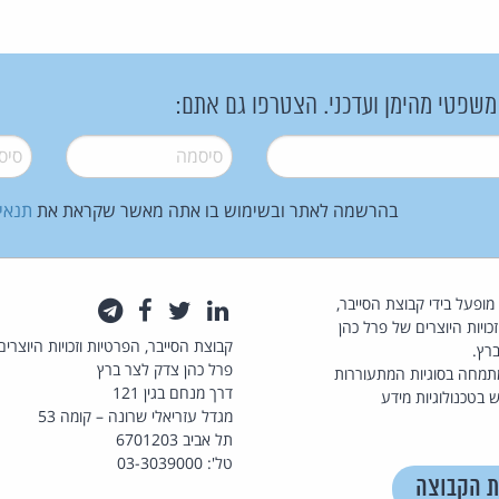
 משפטי מהימן ועדכני. הצטרפו גם אתם:
סיסמה
*
סיסמה
בהרשמה לאתר ובשימוש בו אתה מאשר שקראת את
תנאי
law.co.il מופעל בידי קבוצת הסייבר,
לינקדאין
טוויטר
פייסבוק
טלגרם
כויות היוצרים של פרל כהן
קבוצת הסייבר, הפרטיות וזכויות היוצרים
רץ.
פרל כהן צדק לצר ברץ
תמחה בסוגיות המתעוררות
דרך מנחם בגין 121
 בטכנולוגיות מידע
מגדל עזריאלי שרונה – קומה 53
תל אביב 6701203
טל': 03-3039000
ת הקבוצה