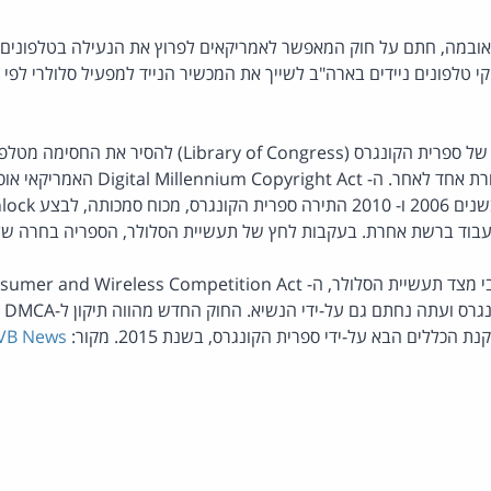
אובמה, חתם על חוק המאפשר לאמריקאים לפרוץ את הנעילה בטלפונים 
י טלפונים ניידים בארה"ב לשייך את המכשיר הנייד למפעיל סלולרי לפי
בינואר 2013 פקע ההיתר של ספרית הקונגרס (ary of Congress
מונעת מעבר מספק תקשורת אחד לאחר. ה-  Act
עבוד ברשת אחרת. בעקבות לחץ של תעשיית הסלולר, הספריה בחרה של
על-י
כללים הבא על-ידי ספרית הקונגרס, בשנת 2015. מקור:
VB News