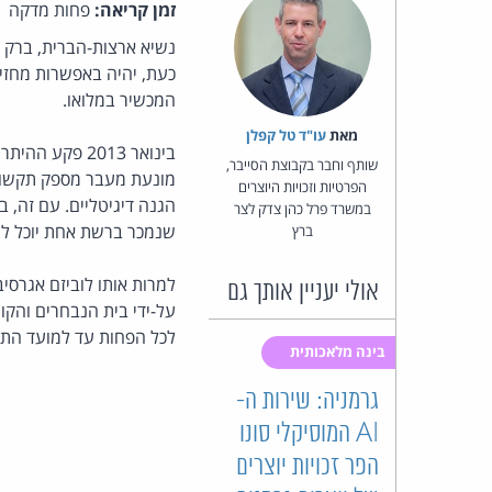
זמן קריאה:
פחות מדקה
נשיא ארצות-הברית, ברק 
כעת, יהיה באפשרות מחזיק
המכשיר במלואו.
מאת‏
עו"ד טל קפלן
שותף וחבר בקבוצת הסייבר,
הפרטיות וזכויות היוצרים
במשרד פרל כהן צדק לצר
שנמכר ברשת אחת יוכל ל
ברץ
אולי יעניין אותך גם
לכל הפחות עד למועד התקנת ה
בינה מלאכותית
גרמניה: שירות ה-
AI המוסיקלי סונו
הפר זכויות יוצרים