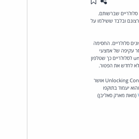
שתפו עמוד זה
שמור ב"תכנים שלי"
העומד
סלולריים שברשותם.
 רצונם ובלבד ששילמו על
בראש
קבוצת
Libr) להסיר את החסימה מטלפונים סלולריים. החסימה
Digital Millennium Copyright האמריקאי אוסר עקיפה של אמצעי
האינטרנט,
הגנה דיגיטליים. עם זה, בשנים 2006 ו- 2010 התירה ספרית הקונגרס, מכוח סמכותה, לבצע unlock לסלולריים כך שטלפון
א לחדש את הפטור.
הסייבר
למרות אותו לוביזם אגרסיבי מצד תעשיית הסלולר, ה- Unlocking Consumer and Wireless Competition Act אושר
וזכויות
די בית הנבחרים והקונגרס ועתה נחתם גם על-ידי הנשיא. החוק החדש מהווה תיקון ל-DMCA והוא יעמוד בתוקפו
(מאת מארק סאליבן)
היוצרים
של
פרל