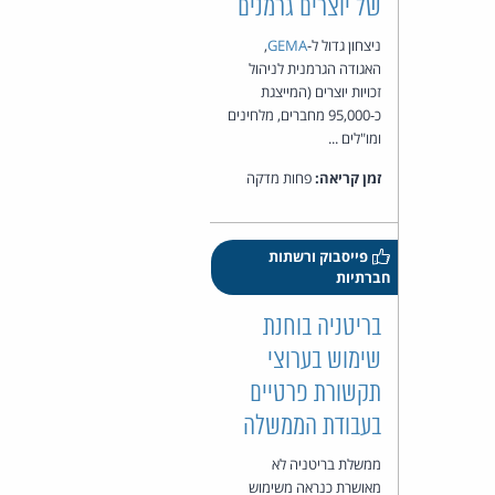
של יוצרים גרמנים
ניצחון גדול ל-
GEMA
,
האגודה הגרמנית לניהול
זכויות יוצרים (המייצגת
כ-95,000 מחברים, מלחינים
ומו"לים ...
זמן קריאה:
פחות מדקה
פייסבוק ורשתות
חברתיות
בריטניה בוחנת
שימוש בערוצי
תקשורת פרטיים
בעבודת הממשלה
ממשלת בריטניה לא
מאושרת כנראה משימוש