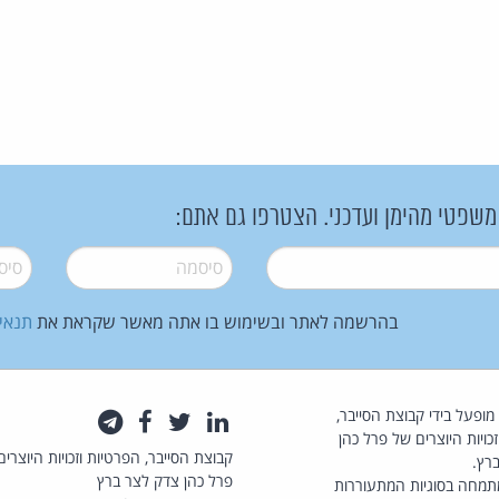
 משפטי מהימן ועדכני. הצטרפו גם אתם:
סיסמה
*
סיסמה
בהרשמה לאתר ובשימוש בו אתה מאשר שקראת את
תנאי
law.co.il מופעל בידי קבוצת הסייבר,
לינקדאין
טוויטר
פייסבוק
טלגרם
כויות היוצרים של פרל כהן
קבוצת הסייבר, הפרטיות וזכויות היוצרים
רץ.
פרל כהן צדק לצר ברץ
תמחה בסוגיות המתעוררות