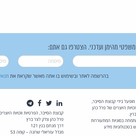
 משפטי מהימן ועדכני. הצטרפו גם אתם:
סיסמה
*
סיסמה
בהרשמה לאתר ובשימוש בו אתה מאשר שקראת את
תנאי
law.co.il מופעל בידי קבוצת הסייבר,
לינקדאין
טוויטר
פייסבוק
טלגרם
כויות היוצרים של פרל כהן
קבוצת הסייבר, הפרטיות וזכויות היוצרים
רץ.
פרל כהן צדק לצר ברץ
תמחה בסוגיות המתעוררות
דרך מנחם בגין 121
 בטכנולוגיות מידע
מגדל עזריאלי שרונה – קומה 53