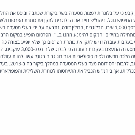
 קבע כי על בלוגרית לפצות מסעדה בשל ביקורת שכתבה וביסס את החלט
חילה במילים "המקום להימנע ממנו ב...". הפרסום הופיע במקום הרבי
בעקבות עובדה זו יש לתקן את כותרת הפרסום כך שלא יופיע בצורה כה 
ביהמ"ש גם ציין כי הנזק למסעדה התע
לכה חדשה ולפיה פופולאריות או דירוג גבוה בגוגל עשוי להוות עוולה.
את השירות במסעדה כע
לותו, אך ביהמ"ש הגביל את התייחסותו לכותרת השלילית והפופולאריו