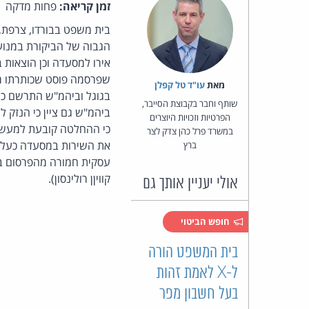
זמן קריאה:
פחות מדקה
בית משפט בבורדו, צרפת,
שפרסמה פוסט שכותרתו מת
מאת‏
עו"ד טל קפלן
בגוגל וביהמ"ש התרשם כי 
שותף וחבר בקבוצת הסייבר,
הפרטיות וזכויות היוצרים
כי ההחלטה קובעת למעשה ה
במשרד פרל כהן צדק לצר
ברץ
עסקית חמורה מהפרסום בכל
קוויןן רולינסון).
אולי יעניין אותך גם
חופש הביטוי
בית המשפט הורה
ל-X לאמת זהות
בעל חשבון מפר