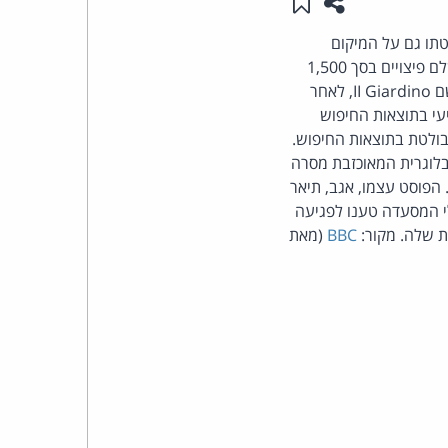
שתפו עמוד זה
שמור ב"תכנים שלי"
העומד
תו גם על המיקום
הגבוה של הביקורת במנוע החיפוש גוגל. ביהמ"ש חייב את הבלוגרית לתקן את כותרת הפרסום ולשלם פיצויים בסך 1,500
בראש
אירו למסעדה וכן הוצאות בסך 1,000 אירו. הבלוגרית, קרולין דודט, נתבעה על-ידי בעלי מסעדה בשם II Giardino, לאחר
עי בתוצאות החיפוש
קבוצת
בולטת בתוצאות החיפוש.
צם בעקבות העובדה כי לבלוג של דודט כ-3,000 עוקבים. הבלוגרית המאוכזבת מסרה
האינטרנט,
 הפוסט עצמו, אגב, תיאר
לוב, לרבות יחס דומה מצד בעלי המסעדה במהלך ביקור בה ב-2013. בעלי המסעדה טענו לפגיעה
הסייבר
ת שלה. מקור:
BBC
(מאת
וזכויות
היוצרים
של
פרל