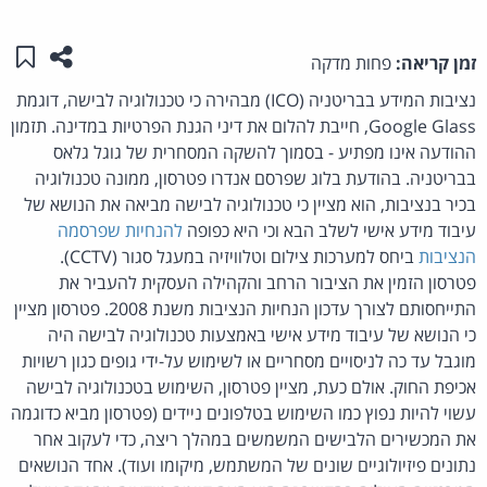
שתפו ע
שמו
זמן קריאה:
פחות מדקה
נציבות המידע בבריטניה (ICO) מבהירה כי טכנולוגיה לבישה, דוגמת
Google Glass, חייבת להלום את דיני הגנת הפרטיות במדינה. תזמון
ההודעה אינו מפתיע - בסמוך להשקה המסחרית של גוגל גלאס
בבריטניה. בהודעת בלוג שפרסם אנדרו פטרסון, ממונה טכנולוגיה
בכיר בנציבות, הוא מציין כי טכנולוגיה לבישה מביאה את הנושא של
עיבוד מידע אישי לשלב הבא וכי היא כפופה
להנחיות שפרסמה
הנציבות
ביחס למערכות צילום וטלוויזיה במעגל סגור (CCTV).
פטרסון הזמין את הציבור הרחב והקהילה העסקית להעביר את
התייחסותם לצורך עדכון הנחיות הנציבות משנת 2008. פטרסון מציין
כי הנושא של עיבוד מידע אישי באמצעות טכנולוגיה לבישה היה
מוגבל עד כה לניסויים מסחריים או לשימוש על-ידי גופים כגון רשויות
אכיפת החוק. אולם כעת, מציין פטרסון, השימוש בטכנולוגיה לבישה
עשוי להיות נפוץ כמו השימוש בטלפונים ניידים (פטרסון מביא כדוגמה
את המכשירים הלבישים המשמשים במהלך ריצה, כדי לעקוב אחר
נתונים פיזיולוגיים שונים של המשתמש, מיקומו ועוד). אחד הנושאים