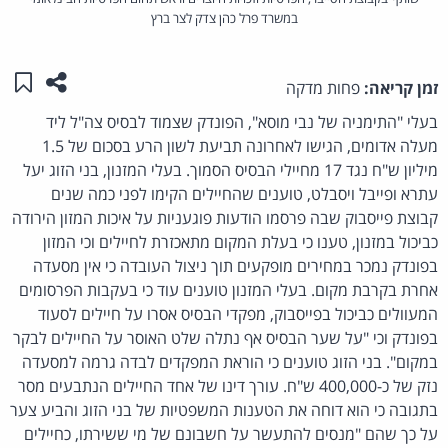
במשרד פרל כהן צדק לצר ברץ
שתפו ע
שמו
זמן קריאה:
פחות מדקה
בעלי "התימניה של נבי מוסא", הפונדק שצמוד לבסיס צה"ל ליד
מעלה אדומים, הגישו לאחרונה תביעת לשון הרע בסכום של 1.5
מיליון ש"ח נגד 17 מחיילי הבסיס הסמוך. בעלי המזנון, בני הזוג
יעל
עתרא ופייבל ויסבלט,
טוענים שהחיילים הקימו לפני כמה שנים
קבוצת פייסבוק שבה פרסמו הודעות פוגעניות על איכות המזון הירודה
כביכול במזנון, טענו כי בעלת המקום מתאכזרת לחיילים וכי המזון
בפונדק נמכר במחירים מופקעים תוך ניצול העובדה כי אין מסעדה
אחרת בקרבת מקום. בעלי המזנון טוענים עוד כי בעקבות הפרסומים
המעוולים כביכול בפייסבוק, מפקדי הבסיס אסרו על חיילים לסעוד
בפונדק וכי "על שער הבסיס אף נתלה שלט האוסר על החיילים לבקר
במקום". בני הזוג טוענים כי הוראת המפקדים לבדה גרמה למסעדה
נזק של כ-400,000 ש"ח. עורך דינו של אחד החיילים הנתבעים מסר
בתגובה כי הוא דוחה את הטענות המשפטיות של בני הזוג והביע צער
על כך שהם "
מנסים להתעשר על חשבונם של מי ששירתו, כחיילים