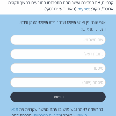
קרביים, את המדינה ואשר מהם התפרנסו התובעים במשך תקופה
ארוכה". מקור:
mynet
(מאת: רועי ינובסקי).
אלפי עורכי דין ואנשי משפט נעזרים בידע משפטי מהימן ועדכני.
הצטרפו גם אתם:
שם משתמש
*
דואל
*
סיסמה
*
סיסמה (שוב)
*
בהרשמה לאתר ובשימוש בו אתה מאשר שקראת את
תנאי
השימוש
באתר ו
מדיניות הפרטיות
והסכמת להם.