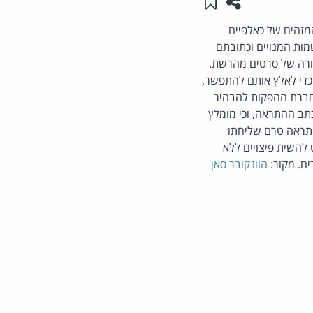
שתפו עמוד זה
שמור ב"תכנים שלי"
העומד
מזהים של כאלפיים
את שמות המנויים וכתובתם
בראש
ורה של סרטים מהרשת.
די לאלץ אותם להתפשר,
קבוצת
לחברת ההפקות להבהיר
ב ההתראה, וכי מומלץ
האינטרנט,
התראה טרם שליחתו
 להשית פיצויים ללא
הסייבר
הוונקובר סאן
וזכויות
היוצרים
של
פרל