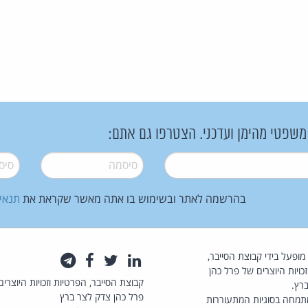
 משפטי מהימן ועדכני. הצטרפו גם אתם:
סיסמה
*
סיסמה
בהרשמה לאתר ובשימוש בו אתה מאשר שקראת את
תנאי
law.co.il מופעל בידי קבוצת הסייבר,
לינקדאין
טוויטר
פייסבוק
טלגרם
כויות היוצרים של פרל כהן
קבוצת הסייבר, הפרטיות וזכויות היוצרים
רץ.
פרל כהן צדק לצר ברץ
תמחה בסוגיות המתעוררות