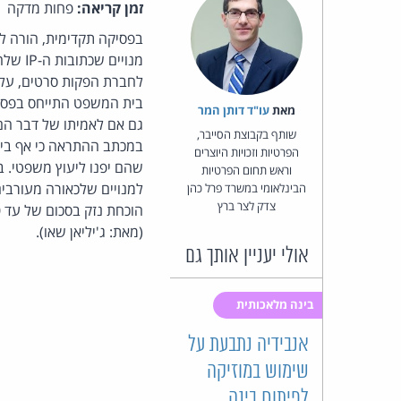
זמן קריאה:
פחות מדקה
בפסיקה תקדימית, הורה ל
מנויי
לחברת הפקות סרטים, על
בית המשפט התייחס בפסיק
מאת‏
עו"ד דותן המר
גם אם לאמיתו של דבר הם 
שותף בקבוצת הסייבר,
במכתב ההתראה כי אף בית
הפרטיות וזכויות היוצרים
שהם יפנו ליעוץ משפטי. 
וראש תחום הפרטיות
למנויים שלכאורה מעורבים
הבינלאומי במשרד פרל כהן
צדק לצר ברץ
הוכחת נזק בסכום של עד 5,000 דולר קנדי, על מי שמוריד באופן לא חוקי תכנים מוגנים בזכויות יוצרים. מקור:
(מאת: ג'יליאן שאו).
אולי יעניין אותך גם
בינה מלאכותית
אנבידיה נתבעת על
שימוש במוזיקה
לפיתוח בינה