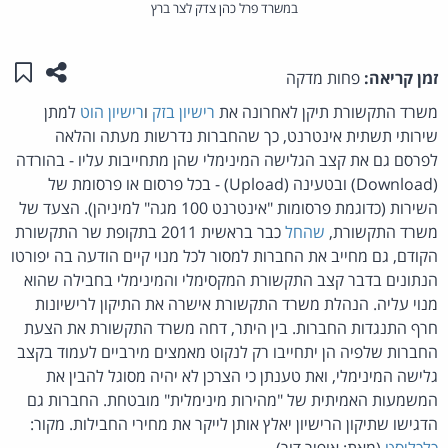
במשרד פרל כהן צדק לצר ברץ
שתפו ע
שמו
זמן קריאה:
פחות מדקה
משרד התקשורת תיקן לאחרונה את
רישיון בזק
ו
רישיון הוט
למתן
שירותי תשתית אינטרנט, כך שהחברות נדרשות מעתה והלאה
לפרסם גם את קצב הגלישה המינימלי שהן מתחייבות עליו - בהורדה
(Download) ובטעינה (Upload) - בכל פרסום או פרסומת של
השירות (כדוגמת פרסומות "אינטרנט 100 מגה" למיניהן). הצעד של
משרד התקשורת,
שהחל
כבר בראשית 2011 בתקופת שר התקשורת
הקודם, גם מחייב את החברות למסור לכל מנוי קיים הודעה בה יפורטו
הנתונים בדבר קצב התקשורת המקסימלי והמינימלי בחבילה שהוא
מנוי עליה. הנהלת משרד התקשורת אישרה את התיקון לרישיונות
חרף התנגדות החברות. בין היתר, דחה משרד התקשורת את הצעת
החברות שלפיה הן יתחייבו רק לנקוט מאמצים מירביים לעמוד בקצב
גלישה המינימלי, ואת טענתן כי הצרכן לא יהיה מסוגל להבין את
המשמעות האמיתית של "מהירות מינימלית" מובטחת. החברות גם
הדגישו שתיקון הרישיון יאלץ אותן לייקר את מחירי החבילות. מקור:
כלכליסט
(מאת: אופיר דור).