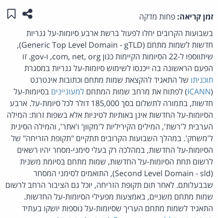
שתפו ע
שמו
זמן קריאה:
פחות מדקה
בשבועות הקרובים יחלו לפעול ברשת ארבע סיומות-על גנריות
חדשות לשמות מתחם (Generic Top Level Domain - gTLD),
שיתווספו ל-22 הסיומות הקיימות כגון com, net, org, ו-gov. זו
הפעם הראשונה בה ייכנסו לשימוש סיומות-על גנריות במסגרת
תוכניתו
של התאגיד להקצאת שמות מתחם וכתובות אינטרנט
(
ICANN
) לפתוח את מרחב שמות המתחם
למעוניינים
בסיומות-על
חדשות, בתמורה לתשלום בסך 185,000 דולר לכל סיומת-על. ארבע
הסיומות-על החדשות אינן באותיות לטיניות אלא בשפות זרות: המילה
הערבית ל'רשת', המילים הקיריליות ל'מקוון' ו'אתר', והמילה הסינית
ל'משחק'. במהלך השבועות הקרובים תתקיים "תקופת הזריחה" של
הסיומות-על החדשות, במהלכה רק בעלי סימני-מסחר יהיו רשאים
לרשום תחת הסיומות-על החדשות, שמות מתחם בסיומת משנית
(Second Level Domain - sld), התואמים לסימני המסחר
שבבעלותם. לאחר תום תקופת הזריחה, יוכל גם הציבור הרחב לרשום
שמות מתחם משניים, באמצעות מפעילי הסיומות-על החדשות.
התאגיד לשמות מתחם העריך שסיומות-על נוספות יושקו בעתיד