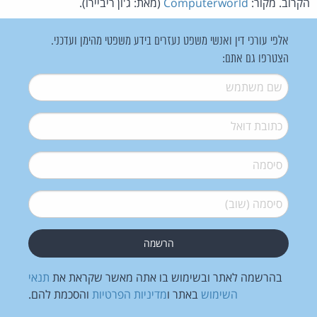
הקרוב. מקור:
Computerworld
(מאת: ג'ון ריביירו).
אלפי עורכי דין ואנשי משפט נעזרים בידע משפטי מהימן ועדכני.
הצטרפו גם אתם:
שם משתמש
*
דואל
*
סיסמה
*
סיסמה (שוב)
*
בהרשמה לאתר ובשימוש בו אתה מאשר שקראת את
תנאי
השימוש
באתר ו
מדיניות הפרטיות
והסכמת להם.