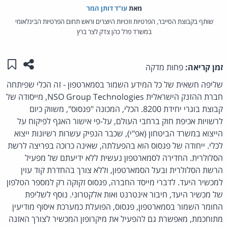
מאת‏
עו"ד דותן המר
שותף בקבוצת הסייבר, הפרטיות וזכויות היוצרים וראש תחום הפרטיות הבינלאומי
במשרד פרל כהן צדק לצר ברץ
שתפו ע
שמו
זמן קריאה:
פחות מדקה
שליפה חשאית של כל המידע השמור בסמארטפון - זה הכלי שפיתחה
חברת ההזנק הישראלית NSO Group Technologies, מייסודה של
קבוצת בוגרי יחידת 8200. הכלי, המכונה "פגסוס", משווק כיום
לרשויות אכיפת חוק ברחבי העולם, על-פי אישור האגף לפיקוח על
הייצוא במשרד הביטחון (אפ"י), שכבר הנפיק עשרות רשיונות ייצוא
לכלי. ייחודה של פגסוס הוא בהפעלתה, שאינה כרוכה בפריצה לרשת
הסלולרית. החדירה לסמארטפון נעשית ללא ידיעתם של מפעיל
הרשת הסלולרית ובעל הסמארטפון, וללא צורך בהחדרת קוד עוין
למכשיר היעד. לדברי מייסד החברה, פגסוס זקוקה רק למספר הטלפון
של מכשיר היעד, חיבור אינטרנט ואות אלקטרוני. נוסף לשליפת
החומר השמור בסמארטפון, פגסוס, הפועלת כמערכת איסוף מודיעין
מתוחכמת, מאפשרת גם להפעיל את מיקרופון המכשיר לצורך האזנה