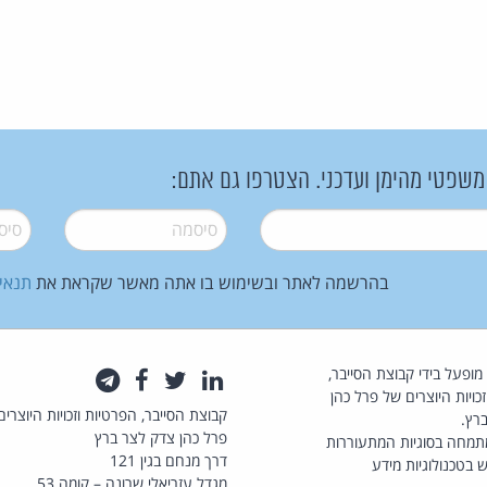
 משפטי מהימן ועדכני. הצטרפו גם אתם:
סיסמה
*
סיסמה
בהרשמה לאתר ובשימוש בו אתה מאשר שקראת את
תנאי
law.co.il מופעל בידי קבוצת הסייבר,
לינקדאין
טוויטר
פייסבוק
טלגרם
כויות היוצרים של פרל כהן
קבוצת הסייבר, הפרטיות וזכויות היוצרים
רץ.
פרל כהן צדק לצר ברץ
תמחה בסוגיות המתעוררות
דרך מנחם בגין 121
 בטכנולוגיות מידע
מגדל עזריאלי שרונה – קומה 53