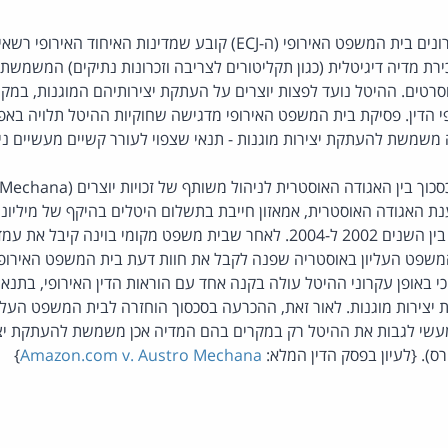
פסק דין שנתן בימים האחרונים בית המשפט האירופי (ה-ECJ) קובע שמדינות ה
רת מדיה דיגיטלית (כגון תקליטורים לצריבה וזכרונות נתיקים) המשמשת
ם וסרטים. ההיטל נועד לפצות יוצרים על העתקת יצירותיהם המוגנות, במ
י הדין. פסיקת בית המשפט האירופי מדגישה שחוקיות ההיטל תלויה בא
משמשת להעתקת יצירות מוגנות - תנאי שצפוי לעורר קשיים מעשיים ניכ
נת האגודה האוסטרית, אמאזון חייבת בתשלום היטלים בהיקף של מיליוני 
שנרכשה בחנות המקוונת בין השנים 2002 ל-2004. לאחר שבית משפט מקומי בוי
משפט העליון באוסטריה שפנה לקבל את חוות דעת בית המשפט האירופי
י באופן עקרוני ההיטל עולה בקנה אחד עם הוראות הדין האירופי, בתנא
ירות מוגנות. לאור זאת, ההכרעה בסכסוך הוחזרה לבית המשפט העליון 
עשי לגבות את ההיטל רק במקרים בהם המדיה אכן משמשת להעתקת יציר
רס). {לעיון בפסק הדין המלא:
Amazon.com v. Austro Mechana
}