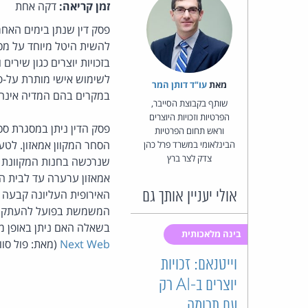
זמן קריאה:
דקה אחת
להשית היטל מיוחד על מכי
בזכויות יוצרים כגון שירי
לשימוש אישי מותרת על-פ
מאת‏
עו"ד דותן המר
במקרים בהם המדיה אינה 
שותף בקבוצת הסייבר,
הפרטיות וזכויות היוצרים
וראש תחום הפרטיות
הסחר המקוון אמאזון. לטע
הבינלאומי במשרד פרל כהן
צדק לצר ברץ
אמאזון ערערה עד לבית ה
האירופית העליונה קבעה כ
אולי יעניין אותך גם
המשמשת בפועל להעתקת יצ
בשאלה האם ניתן באופן מ
בינה מלאכותית
Next Web
(מאת: פול סוו
וייטנאם: זכויות
יוצרים ב-AI רק
עם תרומה