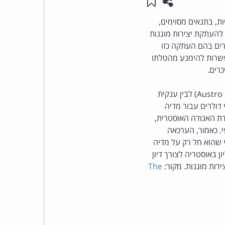
שתפו עמוד זה
שמור ב"תכנים שלי"
העומד
איחוד האירופי רשאיות, בתנאים מסוימים,
 להעתקת יצירות מוגנות
בראש
קרים בהם העתקה כזו
פשרות להימנע מהטלתו
קבוצת
רים.
האינטרנט,
פסק הדין ניתן במסגרת סכסכוך בין האגודה האוסטרית לניהול משותף של זכויות יוצרים (Austro Mechana) לבין ענקית
דולרים עבור מדיה
הסייבר
נה קיבל את עמדת האגודה האוסטרית,
. כאמור, הערכאה
וזכויות
י שהוא חל רק על מדיה
באוסטריה לצורך דיון
היוצרים
ות מוגנות. מקור:
The
של
פרל