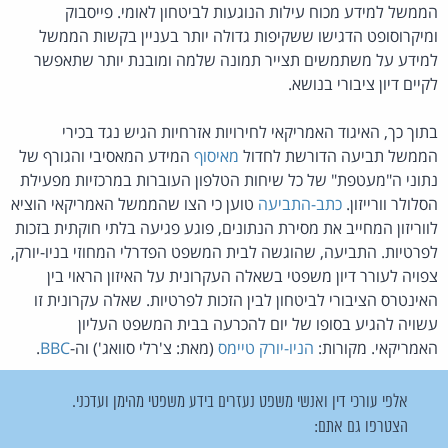
הממשל למידע מכוח עילות הנוגעות לביטחון לאומי. פייסבוק
ומיקרוסופט הדגישו ששקיפות גדולה יותר בעניין בקשות הממשל
למידע על משתמשים תצייר תמונה שלמה ומובנת יותר שתאפשר
לקיים דיון ציבורי בנושא.
בתוך כך, האיגוד האמריקאי לחירויות אזרחיות הגיש נגד בכירי
הממשל תביעה הדורשת לחדול
מאיסוף
המידע המאסיבי והגורף של
נתוני ה"מעטפת" של כל שיחות הטלפון העוברות במרכזיות מפעילת
הסלולר וורייזון.
כתב-התביעה
טוען כי הצו שהממשל האמריקאי הוציא
לווריזון המחייב את מסירת הנתונים, פוגע פגיעה בלתי חוקתית בזכות
לפרטיות. התביעה, שהוגשה לבית המשפט הפדרלי המחוזי בניו-יורק,
צפויה לעורר דיון משפטי בשאלה העקרונית על האיזון הראוי בין
האינטרס הציבורי לביטחון לבין הזכות לפרטיות. שאלה עקרונית זו
עשויה להגיע בסופו של יום להכרעה בבית המשפט העליון
האמריקאי. מקורות:
הניו-יורק טיימס
(מאת: צ'רלי סוואג') וה-
BBC
.
אלפי עורכי דין ואנשי משפט נעזרים בידע משפטי מהימן ועדכני.
הצטרפו גם אתם: