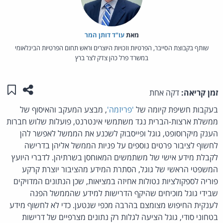
מאת‏
עו"ד דותן המר
שותף בקבוצת הסייבר, הפרטיות וזכויות היוצרים וראש תחום הפרטיות הבינלאומי
במשרד פרל כהן צדק לצר ברץ
שתפו ע
שמו
זמן קריאה:
דקה אחת
בעקבות חשיפת קיומה של
'פריזמה'
, מבצע המעקב והאיסוף של
ממשלת ארצות-הברית נגד משתמשי אינטרנט, פועלות שלוש חברות
הענק מיקרוסופט, גוגל ופייסבוק לשכנע את הממשל לאפשר להן
לחשוף לציבור פרטים נוספים על פניות הממשל אליהן בדרישה
לקבלת מידע אישי של משתמשים המאוחסן בשרתיהן. לדברי היועץ
המשפטי הראשי של גוגל, הסתרת המידע מהציבור יוצרת קרקע
פוריה לספקולציות נטולות אחיזה במציאות, שכן הנתונים המדויקים
שבידי גוגל מוכיחים שהיקף הדרישות למידע שהממשל הפנה
לענקית החיפוש מצומצם בהרבה מכפי שנטען. כדי לא לחשוף מידע
בטחוני סודי, גוגל הציעה לגלות רק נתונים מצרפיים של דרישות