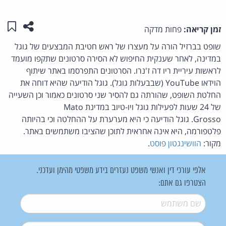
שתפו ע
שמו
זמן קריאה:
פחות מדקה
שופט בברזיל הורה על מעצרו של ראש חטיבת המבצעים של גוגל
במדינה, לאחר שענקית החיפוש לא הסירה סרטונים שתקפו מועמד
לראשות עיריית ריו דה ז'נרו. הסרטונים התפרסמו באתר שיתוף
הוידאו YouTube (שבבעלות גוגל). גוגל הודיעה שהיא דוחה את
החלטת השופט, שהורתה גם להסיר שני סרטונים כאמור וכן השעייה
של 24 שעות לפעילות גוגל ויו-טיוב במדינת Mato
Grosso. גוגל הודיעה כי היא מערערת על ההחלטה וכי בהיותה
פלטפורמה, היא אינה אחראית לתוכן שהציבו משתמשים באתר.
מקור:
הוושינגטון פוסט
.
אלפי עורכי דין ואנשי משפט נעזרים בידע משפטי מהימן ועדכני.
הצטרפו גם אתם:
שם משתמש
*