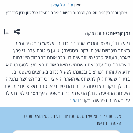
מאת‏
עו"ד טל קפלן
שותף וחבר בקבוצת הסייבר, הפרטיות וזכויות היוצרים במשרד פרל כהן צדק לצר ברץ
שתפו ע
שמו
זמן קריאה:
פחות מדקה
גלעד גולן, מייסד ומנכ"ל אתר ההיכרויות "אלפא" (המגדיר עצמו
כ"אתר היכרויות איכותי לקרייריסטים"), טוען כי גורם עברייני פרץ
לאתר, העתיק פרטי משתמשים בו ומכר אותם לחברות השולחות
דואר-זבל. גולן עדכן את משתמשי האתר אודות האירוע ולטענתו הוא
יודע את זהות הפורצים ובכוונתו לפעול נגדם בערוצים משפטיים.
בדיווח ששלח גולן למשתמשי האתר הוא ציין כי דבר הפריצה נתגלה
במהלך ביקורת אבטחה וכי "הונהגו סידורי אבטחה משופרים למניעת
הישנות התופעה". גולן הגיש תלונה במשטרה אך מסר כי לא ידוע לו
על מעצרים בפרשה. מקור:
וואלה!
.
אלפי עורכי דין ואנשי משפט נעזרים בידע משפטי מהימן ועדכני.
הצטרפו גם אתם: