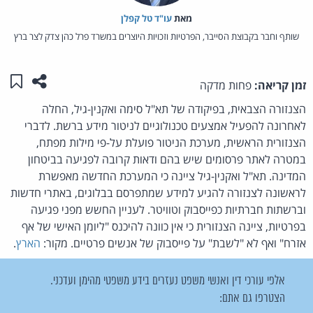
מאת‏
עו"ד טל קפלן
שותף וחבר בקבוצת הסייבר, הפרטיות וזכויות היוצרים במשרד פרל כהן צדק לצר ברץ
שתפו ע
שמו
זמן קריאה:
פחות מדקה
הצנזורה הצבאית, בפיקודה של תא"ל סימה ואקנין-גיל, החלה
לאחרונה להפעיל אמצעים טכנולוגיים לניטור מידע ברשת. לדברי
הצנזורית הראשית, מערכת הניטור פועלת על-פי מילות מפתח,
במטרה לאתר פרסומים שיש בהם ודאות קרובה לפגיעה בביטחון
המדינה. תא"ל ואקנין-גיל ציינה כי המערכת החדשה מאפשרת
לראשונה לצנזורה להגיע למידע שמתפרסם בבלוגים, באתרי חדשות
וברשתות חברתיות כפייסבוק וטוויטר. לעניין החשש מפני פגיעה
בפרטיות, ציינה הצנזורית כי אין כוונה להיכנס "ליומן האישי של אף
אזרח" ואף לא "לשבת" על פייסבוק של אנשים פרטיים. מקור:
הארץ
.
אלפי עורכי דין ואנשי משפט נעזרים בידע משפטי מהימן ועדכני.
הצטרפו גם אתם: