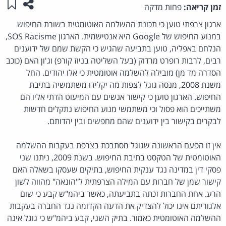
שתפו ע
שמו
זמן קריאה:
פחות מדקה
ארגון צרפתי טוען כי תכונת ההשלמה האוטומטית בשורת החיפוש
במנוע החיפוש של Google היא אנטישמית. הארגון SOS Racisme,
הנלחם באפליה, טוען בתביעה שהגיש כי הקשת שמם של ידוענים
רבים, לרבות רופרט מרדוק (בעל השליטה בניוז קורפ) וג'ון האם (כוכב
הסדרה מד מן) מובילה להשלמה אוטומטית כי אלו יהודים. החל
משנת 2008, מנסה גוגל לצפות מה יקלידו משתמשיה בתיבת
החיפוש. הארגון טוען כי קישור אנשים עם המיעוט הדתי אליו הם
משתייכים הוא פסול וכי משתמשי מנוע החיפוש נתקלים חדשות
לבקרים בקישור בין ידוענים שהם מחפשים ובין יהדותם.
אין זו הפעם הראשונה שגוגל מסתבכת בצרפת בעקבות ההשלמה
האוטומטית של הטקסט בתיבת החיפוש. בשנת 2009, ניתנו שני
פסקי דין במדינה נגד ענקית החיפוש, בתיקים שעסקו בשאלה האם
קישור שמן של חברות עם המילה הצרפתית ל"הונאה" מהווה לשון
הרע. אחת החברות זכתה בתביעתה, כאשר ביהמ"ש קבע כי שום
אלגוריתם אינו יכול להצדיק את הדעה הקדומה נגד החברה בעקבות
ההשלמה האוטומטית כאמור. בתיק השני, קבע ביהמ"ש כי גוגל אינה