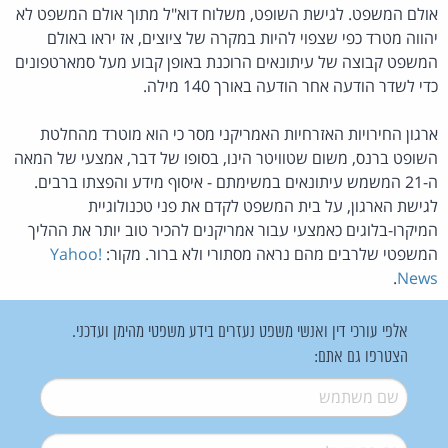
אולם המשפט. לגישת השופט, משלוח דוא"ל מתוך אולם המשפט לא
יהווה מטרד כפי שצפוי להיות במקרה של ציוצים, אז יראו באולם
המשפט קבוצה של עיתונאים הרוכנת באופן קבוע מעל סמארטפונים
כדי לשדר הודעה אחר הודעה באורך 140 מילה.
ארגון החירויות האזרחיות האמריקני מסר כי הוא מוטרד מהחלטת
השופט ברנס, משום שטוויטר הינו, בסופו של דבר, אמצעי של המאה
ה-21 המשמש עיתונאים במשימתם - איסוף מידע והפצתו ברבים.
לגישת הארגון, על בית המשפט לקדם את פני טכנולוגיית
המיקרו-בלוגים כאמצעי עבור אמריקנים להכיר טוב יותר את ההליך
המשפטי שלרבים מהם נראה מסתורי ולא ברור. מקור:
Yahoo!
.
News
אלפי עורכי דין ואנשי משפט נעזרים בידע משפטי מהימן ועדכני.
הצטרפו גם אתם:
שם משתמש
*
דואל
*