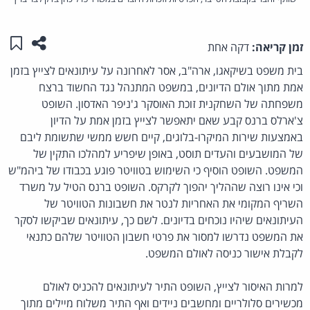
שתפו ע
שמו
זמן קריאה:
דקה אחת
בית משפט בשיקאגו, ארה"ב, אסר לאחרונה על עיתונאים לצייץ בזמן
אמת מתוך אולם הדיונים, במשפט המתנהל נגד החשוד ברצח
משפחתה של השחקנית זוכת האוסקר ג'ניפר האדסון. השופט
צ'ארלס ברנס קבע שאם יתאפשר לצייץ בזמן אמת על הדיון
באמצעות שירות המיקרו-בלוגים, קיים חשש ממשי שתשומת ליבם
של המושבעים והעדים תוסט, באופן שיפריע למהלכו התקין של
המשפט. השופט הוסיף כי השימוש בטוויטר פוגע בכבודו של ביהמ"ש
וכי אינו רוצה שההליך יהפוך לקרקס. השופט ברנס הטיל על משרד
השריף המקומי את האחריות לנטר את חשבונות הטוויטר של
העיתונאים שיהיו נוכחים בדיונים. לשם כך, עיתונאים שביקשו לסקר
את המשפט נדרשו למסור את פרטי חשבון הטוויטר שלהם כתנאי
לקבלת אישור כניסה לאולם המשפט.
למרות האיסור לצייץ, השופט התיר לעיתונאים להכניס לאולם
מכשירים סלולריים ומחשבים ניידים ואף התיר משלוח מיילים מתוך