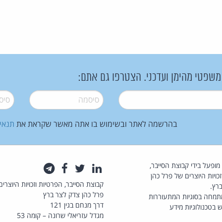
 משפטי מהימן ועדכני. הצטרפו גם אתם:
סיסמה
*
סיסמה
בהרשמה לאתר ובשימוש בו אתה מאשר שקראת את
תנאי
law.co.il מופעל בידי קבוצת הסייבר,
לינקדאין
טוויטר
פייסבוק
טלגרם
כויות היוצרים של פרל כהן
קבוצת הסייבר, הפרטיות וזכויות היוצרים
רץ.
פרל כהן צדק לצר ברץ
תמחה בסוגיות המתעוררות
דרך מנחם בגין 121
 בטכנולוגיות מידע
מגדל עזריאלי שרונה – קומה 53