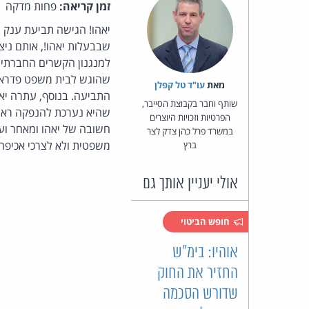
זמן קריאה:
פחות מדקה
שבבעלות יאהו!, אותם ניצ
למנגנון הקשרים החברתיי
שהוגש לבית משפט פדראלי 
מאת‏
עו"ד טל קפלן
התביעה. בנוסף, עתרה יאה
שותף וחבר בקבוצת הסייבר,
שהיא נערכת להנפקה ראשו
הפרטיות וזכויות היוצרים
חשובה של יאהו ומאחר וע
במשרד פרל כהן צדק לצר
משפטית ולא לצרכי אכיפה 
ברץ
אולי יעניין אותך גם
חופש הביטוי
אוהיו: בימ"ש
החזיר את החוק
שדורש הסכמה