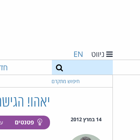
ניווט
EN
חיפוש
חד
חיפוש מתקדם
יאהו! הגישה
14 במרץ 2012
פטנטים
עק