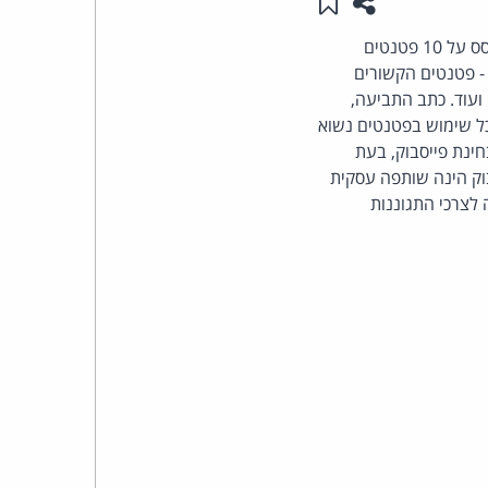
שתפו עמוד זה
שמור ב"תכנים שלי"
העומד
יאהו! הגישה תביעת ענק נגד הרשת החברתית פייסבוק, בטענה כי כל מבנה הרשת החברתית מבוסס על 10 פטנטים
- פטנטים הקשורים
בראש
עוד. כתב התביעה,
כל שימוש בפטנטים נשוא
קבוצת
ינת פייסבוק, בעת
וק הינה שותפה עסקית
האינטרנט,
לצרכי התגוננות
הסייבר
וזכויות
היוצרים
של
פרל