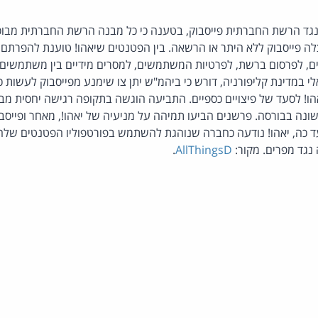
לה פייסבוק ללא היתר או הרשאה. בין הפטנטים שיאהו! טוענת להפרתם 
ם, לפרסום ברשת, לפרטיות המשתמשים, למסרים מידיים בין משתמשים ו
במדינת קליפורניה, דורש כי ביהמ"ש יתן צו שימנע מפייסבוק לעשות 
ו! לסעד של פיצויים כספיים. התביעה הוגשה בתקופה רגישה יחסית מבח
נה בבורסה. פרשנים הביעו תמיהה על מניעיה של יאהו!, מאחר ופייסב
ד כה, יאהו! נודעה כחברה שנוהגת להשתמש בפורטפוליו הפטנטים שלה 
נגד מפרים. מקור:
AllThingsD
.