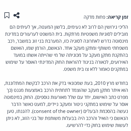
שתפו ע
שמו
זמן קריאה:
פחות מדקה
הליכי גירושין הם לרוב לא נעימים, בלשון המעטה, אך לעיתים הם
מובילים לסוגיות משפטיות מרתקות. בית המשפט לערעורים במדינת
מינסוטה נדרש לאחרונה לסוגיה כזו, המערבת בני זוג במשבר, רכב
משפחתי משותף ומתקן מעקב אחד. הנאשם, הורמן שמו, הואשם
בהתקנת מתקן מעקב על מכוניתה של מי שהייתה אשתו במועד
האירועים, לכאורה בניגוד להוראות החוק המדינתי האוסר על שימוש
במתקנים כאמור ללא צו בית משפט.
בחודש מרץ 2010, בעת שמכונאי בדק את הרכב לבקשת המתלוננת,
הוא איתר מתקן מעקב שהוצמד לתחתית הרכב באמצעות מגנט (כך
מפרט כתב האישום, יחד עם שלל מאורעות נוספים). החוק במינסוטה
אוסר על שימוש במתקני ניטור ומעקב ניידים, למעט כאשר הדבר
נעשה בהסכמת הבעלים (consent of the owner). להגנתו, טען
הנאשם כי הואיל והרכב היה בבעלות משותפת של בני הזוג, לא ניתן
לעשות שימוש בחוק כדי להרשיעו.