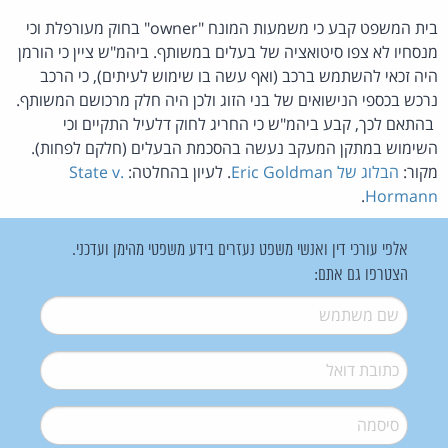
בית המשפט קבע כי משמעות המונח "owner" בחוק מעורפלת וכי
מנסחיו לא צפו סיטואציה של בעלים במשותף. ביהמ"ש ציין כי הורמן
היה זכאי להשתמש ברכב (ואף עשה בו שימוש לעיתים), כי הרכב
נרכש בכספי הנישואים של בני הזוג ולכן היה חלק מרכושם המשותף.
בהתאם לכך, קבע ביהמ"ש כי החריג לחוק דלעיל התקיים וכי
השימוש במתקן המעקב נעשה בהסכמת הבעלים (חלקם לפחות).
מקור:
הבלוג של Eric Goldman
. לעיון בהחלטה:
State v.
.
Hormann
אלפי עורכי דין ואנשי משפט נעזרים בידע משפטי מהימן ועדכני.
הצטרפו גם אתם:
שם משתמש
*
דואל
*
סיסמה
*