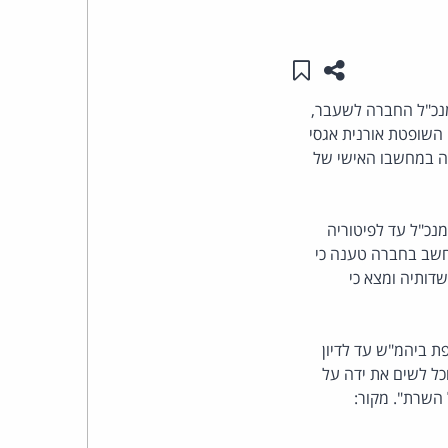
העומד
שתפו עמוד זה
שמור ב"תכנים שלי"
בראש
קשת מנכ"ל החברה לשעבר,
השופטת אורנית אגסי
קבוצת
רה במחשבו האישי של
האינטרנט,
הסייבר
מנכ"ל עד לפיטוריה
חשב בחברה טענה כי
וזכויות
דותיה ומצא כי
היוצרים
 ביהמ"ש עד לדיון
של
ל לשים את ידה על
השרת". מקור:
פרל