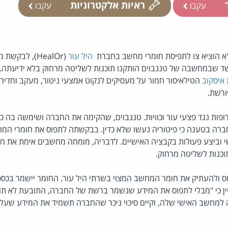
ר
ראיות אלקטרוניות
עקבו
עקבו
"א הוציא צו לתפיסת חומרי מחשב בחברת
היל עור
(HealOr), לב
ד שבמחשבה של טננבוים הותקנו תוכנות לשליטה מרחוק בלא ידיעתה. 
איסקוב
הטילאיסור חמור על מעסיקים לנקוט אמצעי ניטור, מעקב וחדי
ורשת.
ופות נגד פצעי עור וכוויות. טננבוים, שהקימה את החברה ושימשה בה כ
רה בטענה כי פיטוריה נעשו שלא כדין. בבקשתה לתפוס את חומרי המ
 וביצע פעולות בקבציה האישיים. לדבריה, מומחה מחשבים אימת את חש
כנות לשליטה מרחוק.
 ולהעתיק את חומר המחשב המצוי בשרתי היל עור. החומר יישמר בכספת
ין כי "מבלי לתפוס את המידע שנשמר ברשת של החברה, התובעת לא תוכ
למחשב האישי שלה, וקיים סיכוי ניכר שהחברה תשמיד את המידע שעל 