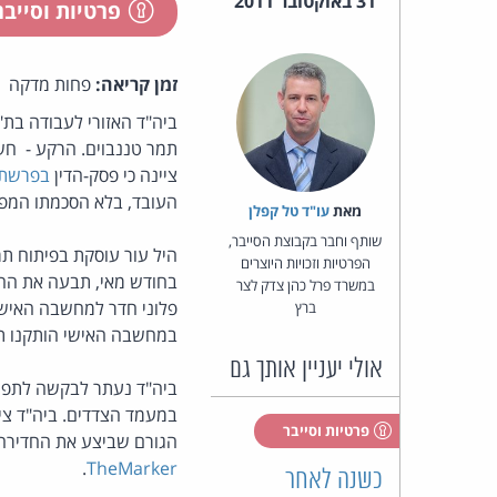
31 באוקטובר 2011
פרטיות וסייב
זמן קריאה:
פחות מדקה
ביה"ד האזורי לעבודה בת
תמר טננבוים. הרקע - חש
ציינה כי פסק-הדין
בפרשת 
העובד, בלא הסכמתו המפ
מאת‏
עו"ד טל קפלן
שותף וחבר בקבוצת הסייבר,
היל עור עוסקת בפיתוח תר
הפרטיות וזכויות היוצרים
בחודש מאי, תבעה את החב
במשרד פרל כהן צדק לצר
פלוני חדר למחשבה האישי
ברץ
במחשבה האישי הותקנו תו
אולי יעניין אותך גם
ביה"ד נעתר לבקשה לתפוס
במעמד הצדדים. ביה"ד צי
פרטיות וסייבר
הגורם שביצע את החדירה 
.
TheMarker
כשנה לאחר