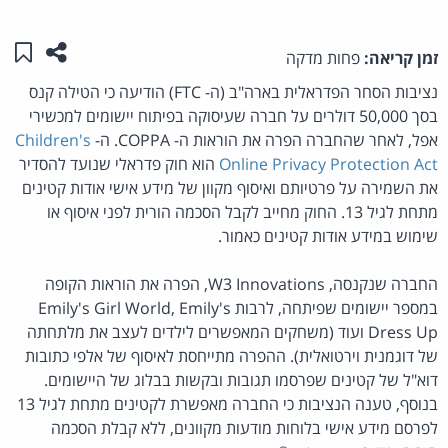
שתפו ע
שמו
זמן קריאה:
פחות מדקה
נציבות הסחר הפדראלית בארה"ב (ה- FTC) הודיעה כי הטילה קנס
בסך 50,000 דולרים על חברה שעיסוקה בפיתוח יישומים למכשירי
אפל, לאחר שהחברה הפרה את הוראות ה- COPPA. ה-
Children's
Online Privacy Protection Act
הוא חוק פדראלי שנועד להסדיר
את השמירה על פרטיותם ואיסוף מקוון של מידע אישי אודות קטינים
מתחת לגיל 13. החוק מחייב לקבל הסכמה הורית לפני איסוף או
שימוש במידע אודות קטינים כאמור.
החברה שנקנסה, W3 Innovations, הפרה את הוראות הקופה
במספר יישומים שפיתחה, לרבות Emily's Girl World, Emily's
Dress Up ועוד (משחקים המאפשרים לילדים לעצב את מלתחתה
של דוגמנית וירטואלית). ההפרה מתייחסת לאיסוף של אלפי כתובות
דוא"ל של קטינים שפרסמו תגובות ובקשות בבלוג של היישומים.
בנוסף, טענה הנציבות כי החברה מאפשרת לקטינים מתחת לגיל 13
לפרסם מידע אישי בלוחות מודעות מקוונים, ללא קבלת הסכמה