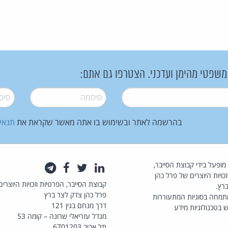
 משפטי מהימן ועדכני. הצטרפו גם אתם:
סיסמה
*
סיסמה
בהרשמה לאתר ובשימוש בו אתה מאשר שקראת את
תנאי
law.co.il מופעל בידי קבוצת הסייבר,
לינקדאין
טוויטר
פייסבוק
טלגרם
כויות היוצרים של פרל כהן
קבוצת הסייבר, הפרטיות וזכויות היוצרים
רץ.
פרל כהן צדק לצר ברץ
תמחה בסוגיות המתעוררות
דרך מנחם בגין 121
 בטכנולוגיות מידע
מגדל עזריאלי שרונה – קומה 53
תל אביב 6701203