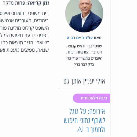
זמן קריאה:
פחות מדקה
בית משפט בבואנוס איירס,
ביהודים, מעוררים אנטישמי
השופט קרלוס מולינה פור
בפניו כי בעת חיפוש המילה
מאת‏
עו"ד חיים רביה
"שואה" הניב תוצאות כמו 
שותף בכיר וראש קבוצת
שנאה, מפיצים גזענות ואנ
הסייבר, הפרטיות וזכויות
היוצרים במשרד פרל כהן
צדק לצר ברץ
אולי יעניין אותך גם
בינה מלאכותית
אירופה: על גוגל
לשתף נתוני חיפוש
ולתמוך ב-AI