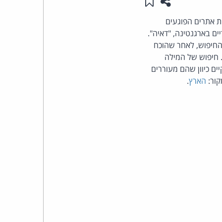
שתפו עמוד זה
שמור ב"תכנים שלי"
העומד
ת אתרים הפוגעים
ים בארגנטינה, "דאיה".
בראש
החיפוש, לאחר שהוכח
. חיפוש של המילה
קבוצת
ים כיוון שהם מעוררים
קור:
הארץ
.
האינטרנט,
הסייבר
וזכויות
היוצרים
של
פרל