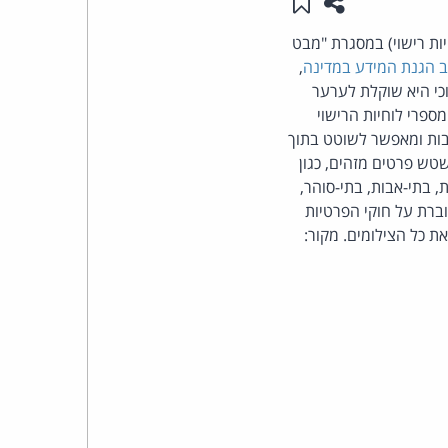
שתפו עמוד זה
שמור ב"תכנים שלי"
העומד
ות רישוי) במסגרת "מבט
 הגנת המידע במדינה
,
בראש
כי היא שוקלת לערער
ספרי לוחיות הרישוי
קבוצת
בות ומאפשר לשוטט בתוך
ל לטשטש פרטים מזהים, כגון
האינטרנט,
 בתי-אבות, בתי-סוהר,
וברת על חוקי הפרטיות
הסייבר
כל הצילומים. מקור:
וזכויות
היוצרים
של
פרל