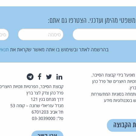
 משפטי מהימן ועדכני. הצטרפו גם אתם:
סיסמה
*
סיסמה
בהרשמה לאתר ובשימוש בו אתה מאשר שקראת את
תנאי
law.co.il מופעל בידי קבוצת הסייבר,
לינקדאין
טוויטר
פייסבוק
טלגרם
כויות היוצרים של פרל כהן
קבוצת הסייבר, הפרטיות וזכויות היוצרים
רץ.
פרל כהן צדק לצר ברץ
תמחה בסוגיות המתעוררות
דרך מנחם בגין 121
 בטכנולוגיות מידע
מגדל עזריאלי שרונה – קומה 53
תל אביב 6701203
טל': 03-3039000
ת הקבוצה