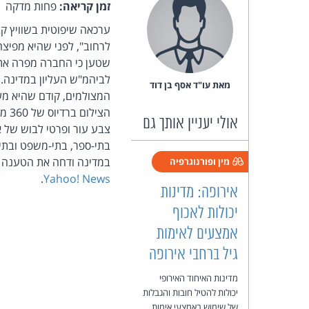
זמן קריאה:
פחות מדקה
ערכאה שיפוטית בשוויץ קב
לרחוב", לפני שהיא מפיצה
שטען כי החברה מפרה את 
לביהמ"ש העליון במדינה. 
מאת‏ עו"ד אסף בן דוד
המצולמים, קודם שהיא מע
הצי
אולי יעניין אותך גם
צבע עור ופרטי לבוש של א
בתי-ספר, בתי-משפט ובתי-ח
במדינה ודחה את הטענה ש
מין ופורנוגרפיה
.
Yahoo! News
אירופה: מדינות
יכולות לאכוף
אמצעים לאימות
גיל ברחבי אירופה
מדינות האיחוד האירופי
יכולות להטיל חובות והגבלות
של שימוש באמצעי אימות