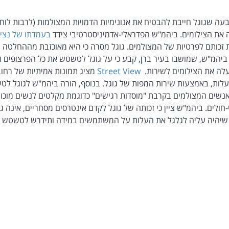
עה שגוגל חייבת להבטיח את אנונימיות הדמויות המצולמות (לרבות לוחי
 את הצילומים. ביהמ"ש הפדראלי-אדמיניסטרטיבי צידד
בעמדתו של נציב
זכותם לפרטיות של המצולמים. גוגל מסרה כי היא מאוכזבת מההחלטה ו
ביהמ"ש, שמושבו בעיר ברן, קבע כי על גוגל לטשטש את כל הפרצופים ומ
לה את הצילומים לשירות.
Street View
מציג תמונות אמיתיות של רחו
לום ברדיוס של 360 מעלות, באמצעות שירות המפות של גוגל. בנוסף, הורה ביהמ"ש לגוג
נשים המצולמים בקרבת "מוסדות רגישים" כדוגמת מקלטים לנשים מוכות,
ולים. ביהמ"ש ציין כי זכותה של גוגל לקדם אינטרסים מסחריים, אינה ג
יהיה עליה לגלגל את העלות על המשתמשים במידה ותידרש לטשטש את 