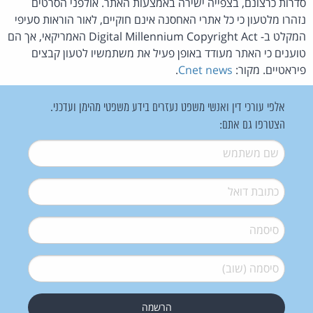
סדרות כרצונם, בצפייה ישירה באמצעות האתר. אולפני הסרטים
נזהרו מלטעון כי כל אתרי האחסנה אינם חוקיים, לאור הוראות סעיפי
המקלט ב- Digital Millennium Copyright Act האמריקאי, אך הם
טוענים כי האתר מעודד באופן פעיל את משתמשיו לטעון קבצים
פיראטיים. מקור:
Cnet news
.
אלפי עורכי דין ואנשי משפט נעזרים בידע משפטי מהימן ועדכני.
הצטרפו גם אתם:
שם משתמש
*
דואל
*
סיסמה
*
סיסמה (שוב)
*