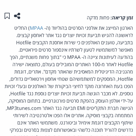
שתפו ע
שמו
זמן קריאה:
פחות מדקה
הארגון המייצג את אולפני הסרטים בהוליווד (ה-
MPAA
) החליט
לראשונה להגיש תביעת זכויות יוצרים נגד אתר לאחסון קבצים.
בתביעה, טוענים האולפנים כי שירות אחסנת הקבצים Hotfile
מאפשר למשתמשיו לטעון לשרתיו אינספור סרטים פיראטיים.
בהודעה לעיתונות ציינה ה- MPAA כי "בתוך פחות משנתיים, הפך
Hotfile לאחר מ-100 האתרים המובילים בעולם, כתוצאה ישירה
מהגניבה הדיגיטלית המאסיבית שהאתר מקדם". אתרים, דוגמת
Hotfile, המספקים למשתמשיהם שטחי אחסון וירטואליים גדולים,
הפכו בעת האחרונה מוקד לחיצי הביקורת של האולפנים ובעלי זכויות
נוספים. לא מכבר הוגשה תביעת זכויות יוצרים נוספת נגד Hotfile,
על-ידי אולפן העוסק בהפקת סרטים פורנוגרפיים. בתחום המוסיקה,
הגישה חברת התקליטים EMI תביעה נגד האתר MP3tunes.com,
המתמחה בקבצי מוסיקה. אתרים אלו הפכו אלטרנטיבה לשירותי
שיתוף הקבצים דוגמת אימיול וביטורנט. משתמשי האתר אינם
נדרשים להוריד תוכנה כלשהי ובאפשרותם לצפות בסרטים ובפרקי