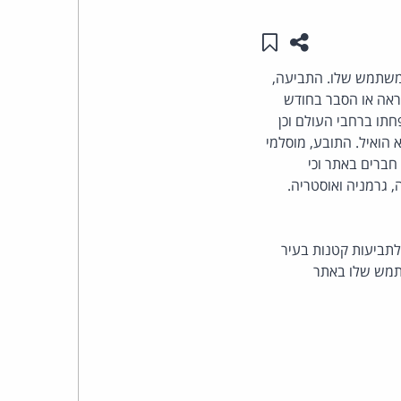
שתפו עמוד זה
שמור ב"תכנים שלי"
העומד
משתמש שלו. התביעה,
בראש
כאורה ללא כל התראה או הסבר בחודש
קבוצת
חתו ברחבי העולם וכן
 הואיל. התובע, מוסלמי
האינטרנט,
דתו, טען גם כי פייסבוק נהגה בו באופן מפלה על רקע אמונתו הדתית. התובע טען כי היו לו כ-340 חברים באתר וכי
בניה, גרמניה ואוסטריה.
הסייבר
וזכויות
לתביעות קטנות בעיר
שתמש שלו באתר
היוצרים
של
פרל