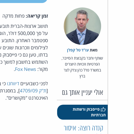
זמן קריאה:
פחות מדקה
תושב ארצות-הברית תובע
ספטמבר האחרון. התובע טו
לצילומים וזכרונות שונים
מאת‏
עו"ד טל קפלן
שותף וחבר בקבוצת הסייבר,
הפרטיות וזכויות היוצרים
מקור:
Fox News
.
במשרד פרל כהן צדק לצר
ברץ
לפני כשבועיים
דיווחנו
כי ב
[
ת"ק 4709/09
], במסגרתו
אולי יעניין אותך גם
האינטרנט "מקושרים".
פייסבוק ורשתות
חברתיות
קנדה רוצה: איסור