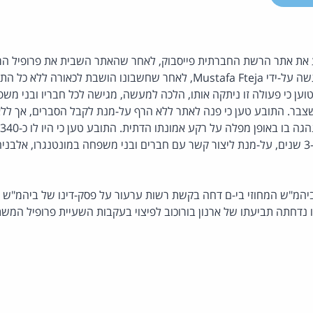
 את אתר הרשת החברתית פייסבוק, לאחר שהאתר השבית את פרופיל ה
על סך 500,000 דולר, הוגשה על-ידי Mustafa Fteja, לאחר שחשבונו הושבת ל
ען כי פעולה זו ניתקה אותו, הלכה למעשה, מגישה לכל חבריו ובני משפ
 שצבר. התובע טען כי פנה לאתר ללא הרף על-מנת לקבל הסברים, אך ללא
ב
השתמש בחשבון למשך כ-3 שנים, על-מנת ליצור קשר עם חברים ובני משפחה במונטנגרו, אל
יהמ"ש המחוזי בי-ם דחה בקשת רשות ערעור על פסק-דינו של ביהמ"ש 
 נדחתה תביעתו של ארנון בורוכוב לפיצוי בעקבות השעיית פרופיל המ