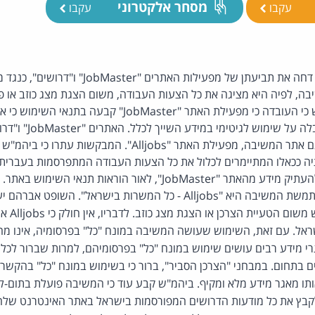
מסחר אלקטרוני
עקבו
עקבו
יבה, לפיה היא מציגה את כל הצעות העבודה, משום הצגת מצג כוזב או 
צרכן. בנוסף, קבע ביהמ"ש כי העובדה כי מפעילת האתר "Master
אינה מאפשרת הטלת מגבל
אודות הצעות עבודה וכך גם אתר המשיבה, מפעילת האתר "Alljobs". המבק
ה ככאלו המתיימרים לכלול את כל הצעות העבודה המתפרסמות בעברי
JobMas", לאור הוראות תנאי השימוש באתר.
הסיסמא העיקרית בה משתמשת המשיבה היא "Alljobs - כל המשרות בישראל
בפרסומיה של
ל. עם זאת, השימוש שעושה המשיבה במונח "כל" בפרסומיה, אינו מהוו
י מידע רבים עושים שימוש במונח "כל" בפרסומיהם, למרות שברור לכל 
ם בתחום. במבחני "הצרכן הסביר", ברור כי בשימוש במונח "כל" בהקשרים
ותו מאגר מידע מלא ומקיף. ביהמ"ש קבע עוד כי המשיבה פועלת בתום-לב,
קבץ את כל מודעות הדרושים המפורסמות בישראל באתר האינטרנט שלה,