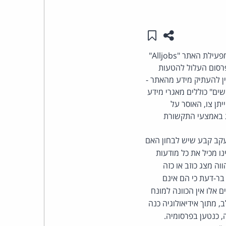
העומד
שתפו עמוד זה
שמור ב"תכנים שלי"
בראש
בית המשפט המחוזי מרכז דחה את תביעתן של מפעילות האתרים "JobMaster" ו"דרושים", כנגד מפעילת האתר "Alljobs"
פרסום העלול להטעות
קבוצת
Job" קבעה בתנאי השימוש כי אין להעתיק מידע מהאתר -
האינטרנט,
ה על שימוש לגיטימי במידע השייך לכלל. האתרים "JobMaster" ו"דרושים" כוללים מאגרי מידע
שות עתרו כי ביהמ"ש ייתן צו, האוסר על
הסייבר
ת באמצעי התקשורת
וזכויות
". השופט אברהם יעקב קבע שיש לבחון האם
 המשיבה יש משום הטעיית הצרכן או הצגת מצג כוזב. לדבריו, אין חולק כי Alljobs אינו מכיל את כל מודעות
היוצרים
ה מצג כוזב או כזה
בר-דעת כי הם אינם
של
 אלו אין הכוונה למונח
 מתוך אידיאולוגיה כנה
פרל
 כנטען בפרסומיה.