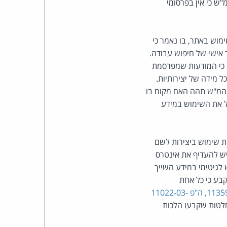
"ש כי אין בפרסומי
כהן
צדק
 השימוש באתר, בו נאמר כי
לצר
אישי של חיפוש עבודה.
כי המודעות שמפרסמת
ברץ.
 מידה של יצירותיות.
 ביהמ"ש תהה האם מקום בו
פועל
יל את השימוש במידע
מ־1996
ות שימוש ביצירות לשם
יש להעדיף את אינטרס
לגיטימי במידע השייך
קבע כי כל אחת
ה"פ 11359-03-09, ה"פ 11022-03-
של החלטות שקבעו הלכות