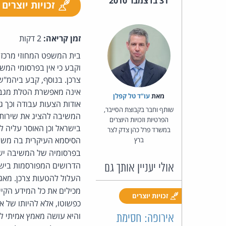
31 בדצמבר 2010
זכויות יוצרים
זמן קריאה:
2 דקות
וקבע כי אין בפרסומי המש
מאת‏
עו"ד טל קפלן
שותף וחבר בקבוצת הסייבר,
המשיבה להציג את שירותי
הפרטיות וזכויות היוצרים
בישראל וכן האוסר עליה להעתיק מידע מהאתר "ter
במשרד פרל כהן צדק לצר
ברץ
הדרושים המפורסמות בישרא
אולי יעניין אותך גם
העלול להטעות צרכן. מאגר
מכילים את כל המידע הקיי
זכויות יוצרים
כפשוטו, אלא להיותו של א
והיא עושה מאמץ אמיתי ל
אירופה: חסימת