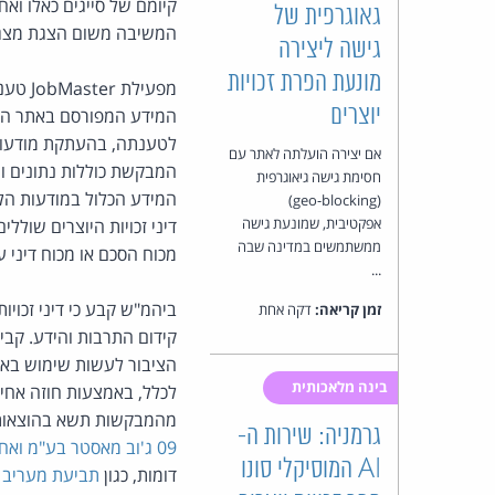
קיומם של סייגים כאלו ואחר
גאוגרפית של
המשיבה משום הצגת מצג כ
גישה ליצירה
מונעת הפרת זכויות
מפעיל
יוצרים
המידע המפורסם באתר הינ
לטענתה, בהעתקת מודעות
אם יצירה הועלתה לאתר עם
המבקשת כוללות נתונים וע
חסימת גישה גיאוגרפית
המידע הכלול במודעות הללו
(geo-blocking)
אפקטיבית, שמונעת גישה
דיני זכויות היוצרים שול
ממשתמשים במדינה שבה
מכוח הסכם או מכוח דיני 
...
ביהמ"ש קבע כי דיני זכויו
זמן קריאה:
דקה אחת
קידום התרבות והידע. קבי
הציבור לעשות שימוש באו
בינה מלאכותית
לכלל, באמצעות חוזה אחיד
מהמבקשות תשא בהוצאות המשיבה בסך של 000
גרמניה: שירות ה-
09 ג'וב מאסטר בע"מ ואח' נ' אול יו ניד בע"מ
AI המוסיקלי סונו
דומות, כגון
תביעת מעריב נגד 