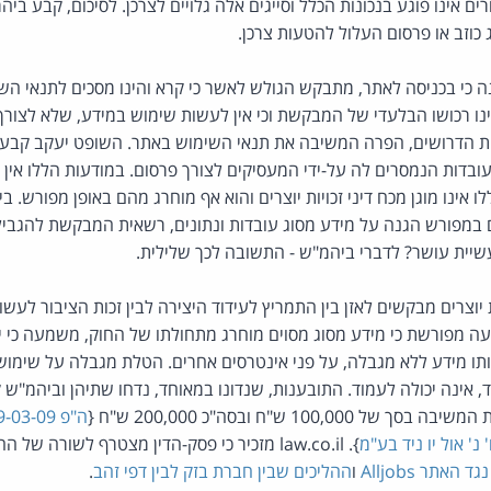
ים אינו פוגע בנכונות הכלל וסייגים אלה גלויים לצרכן. לסיכום, קבע ביהמ
וזב או פרסום העלול להטעות צרכן.
ת JobMaster טענה כי בכניסה לאתר, מתבקש הגולש לאשר כי קרא והינו מסכים לתנאי
ו רכושו הבלעדי של המבקשת וכי אין לעשות שימוש במידע, שלא לצורך 
 הדרושים, הפרה המשיבה את תנאי השימוש באתר. השופט יעקב קבע 
ובדות הנמסרים לה על-ידי המעסיקים לצורך פרסום. במודעות הללו אין כל
 אינו מוגן מכח דיני זכויות יוצרים והוא אף מוחרג מהם באופן מפורש.
לים במפורש הגנה על מידע מסוג עובדות ונתונים, רשאית המבקשת להגב
עשיית עושר? לדברי ביהמ"ש - התשובה לכך שלילית.
ת יוצרים מבקשים לאזן בין התמריץ לעידוד היצירה לבין זכות הציבור לעש
עה מפורשת כי מידע מסוג מסוים מוחרג מתחולתו של החוק, משמעה כי 
תו מידע ללא מגבלה, על פני אינטרסים אחרים. הטלת מגבלה על שימוש 
, אינה יכולה לעמוד. התובענות, שנדונו במאוחד, נדחו שתיהן וביהמ"ש 
100, ש"ח ובסה"כ 200,000 ש"ח {
}. law.co.il מזכיר כי פסק-הדין מצטרף לשורה 
האתר Alljobs
ו
ההליכים שבין חברת בזק לבין דפי זהב
.