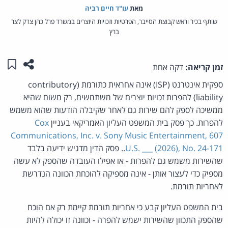
מאת‏
עו"ד חיים רביה
שותף בכיר וראש קבוצת הסייבר, הפרטיות וזכויות היוצרים במשרד פרל כהן צדק לצר
ברץ
שתפו ע
שמו
זמן קריאה:
דקה אחת
ספקית אינטרנט (ISP) אינה אחראית כתורמת (contributory
liability) להפרות זכויות יוצרים של משתמשים, רק משום שהיא
ממשיכה לספק להם שירות גם לאחר שקיבלה הודעות שהוא משמש
להפרות. כך פסק בית המשפט העליון האמריקאי בעניין
Cox
Communications, Inc. v. Sony Music Entertainment, 607
U.S. ___ (2026), No. 24-171
.. פסק הדין מדגיש ידיעה בלבד
שהשירות משמש גם להפרות - או אפילו העובדה שהספק לא עשה
מספיק כדי לעצור אותן - אינה מספיקה להוכחת הכוונה הנדרשת
לאחריות תורמת.
בית המשפט העליון קבע כי אחריות תורמת קיימת רק אם הוכח
שהספק התכוון שהשירות ישמש להפרה - וכוונה זו יכולה להיות