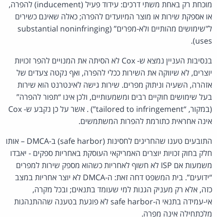
מוכחת רק באחת משתי דרכים: עידוד פעיל (inducement) להפרה,
או אספקת שירות או מוצר המיועדים להפרה; כאלה שאינם כשירים
ל"שימושים מהותיים ולא-מפרים” (substantial noninfringing
uses).
בנסיבות העניין נמצא ש- Cox לא הסיתה את המנויים להפר זכויות
יוצרים, לא שיווקה את השירות ככלי להפרה, ואף נקטה צעדים של
אזהרה, השעיה וניתוק מפרים. שירות גישה לאינטרנט הוא שירות
בעל שימושים חוקיים רבים ומשמעותיים, ולכן אינו “תפור להפרה”
(במקור, “tailored to infringement”) . אשר על כן נקבע ש- Cox
אינה אחראית כתורמת להפרות המשתמשים.
התובעים טענו שהחריגים לחסינות (safe harbor) ב-DMCA – אותו
חלק בחוק זכויות יוצרים האמריקאי העוסקת באחריות ספקים - יאבדו
משמעות אם ISP לא חשוף לאחריות כשהוא מספק שירות למפרים
“ידועים”. בית המשפט דחה זאת: ה-DMCA לא יוצר אחריות במצב
כזה, אלא רק מעניק הגנות למי שעומד בתנאים; ובכל מקרה,
אי-עמידה בתנאי ה-safe harbor לא פוגעת בטענה שההתנהגות
מלכתחילה אינה מפרה.