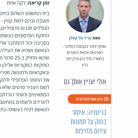
זמן קריאה:
דקה אחת
בית המשפט השלום בחיפה 
הכוללים תכנים פדופיליים
החזקת הפרסומים נעשתה 
מאת‏
עו"ד טל קפלן
שותף וחבר בקבוצת הסייבר,
הנאשם ושהיוו את העילה 
הפרטיות וזכויות היוצרים
שהוא מחז
במשרד פרל כהן צדק לצר
התיקיות המקוריות אליהן
ברץ
ובאקראיות ולמעשה מפריכ
את החומר הפדופילי ולהקש
אולי יעניין אותך גם
לשם העביר סרטים שלא חפ
המתאימים ולאחר הורדתם
מין ופורנוגרפיה
להורידם ולשמרם במחשבו.
הנאשם לפיה נעשתה בתיק 
בריטניה: איסור
בחוק על תמונות
עירום מזויפות