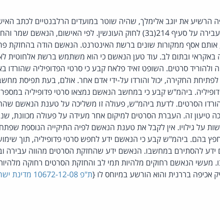
הרשיע את יוגב אלימלך, שהיה שוטר במועדים הרלבנטיים לכתב האיש
, אותם אסף ממקורות שונים ברשת האינטרנט. הנאשם הודה בהחזקת פרס
באקראי ובתום לב. עוד טען הנאשם כי הוא משתמש ברשת אלחוטית לא
לפתיחת החקירה, יכול והורדו על-ידי אדם אחר. אולם, בעת תפיסת מחש
יק ב-25 סרטי פדופיליה. ביהמ"ש קבע כי במחשב הנאשם נמצאו סרטי פדופיליה במספ
 הורדו הסרטים. לדעת ביהמ"ש, פעולה זו משליכה על טענת הנאשם שה
ה טיעון זה. העברת הסרטים למיקום אחר מעידה על פעולה מכוונת, שנ
ות על גילויו. אין לקבל את טענת הנאשם לפיה התיקייה הנוספת שפתח הי
ץ בהם. ביהמ"ש קבע כי הנאשם ידע לחפש סרטי פדופיליה, תוך שימוש
 ידע להסתירם במחשבו. הנאשם ידע שהחזקת הסרטים מהווה עבירה וב
 מעשי הנאשם רחוקים מלהיות תמי לב והחזקת הסרטים רחוקה מלהיות
אכיפה בררנית והוא הורשע במיוחס לו {
ת"פ 10672-12-08 מדינת ישראל נ' יוגב אלימלך