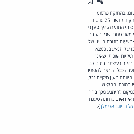
שתפו עמוד זה
שמור ב"תכנים שלי"
העומד
ום, בהחזקת פרסומי
תועבה ובהם דמות קטין - עבירה על סעיף 214(ב3) לחוק העונשין. לפי האישום, הנאשם שמר והחזיק במחשבו 25 סרטים
בראש
ומי התועבה, אך טען כי
 מאובטחת, שכל העובר
קבוצת
בסביבה יכול להתחבר אליה ולהוריד סרטים. השופט זאיד פלאח קבע כי סרטי הפדופיליה שהורדו באמצעות כתובת ה- IP של
בו של הנאשם, נמצא
האינטרנט,
ר תיקיות שונות, שאינן
החזקה נעשתה בתום לב
הסייבר
ועדה ככל הנראה להסתיר
וותה מעין תיקיית זבל,
וזכויות
 במונחי החיפוש
מקום להימנע מכך בחר
היוצרים
 אקראית. נדחתה טענת
}.
של
פרל