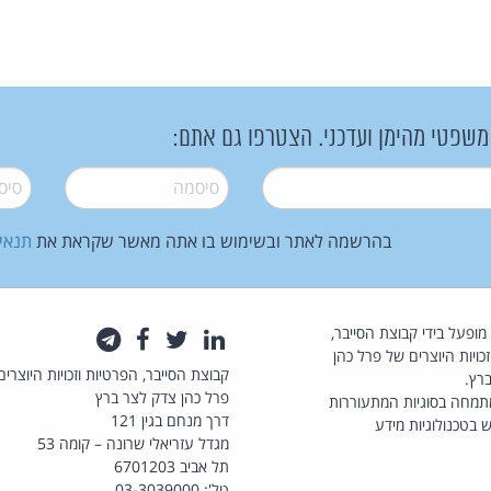
 משפטי מהימן ועדכני. הצטרפו גם אתם:
סיסמה
*
סיסמה
בהרשמה לאתר ובשימוש בו אתה מאשר שקראת את
תנאי
law.co.il מופעל בידי קבוצת הסייבר,
לינקדאין
טוויטר
פייסבוק
טלגרם
כויות היוצרים של פרל כהן
קבוצת הסייבר, הפרטיות וזכויות היוצרים
רץ.
פרל כהן צדק לצר ברץ
תמחה בסוגיות המתעוררות
דרך מנחם בגין 121
 בטכנולוגיות מידע
מגדל עזריאלי שרונה – קומה 53
תל אביב 6701203
טל': 03-3039000