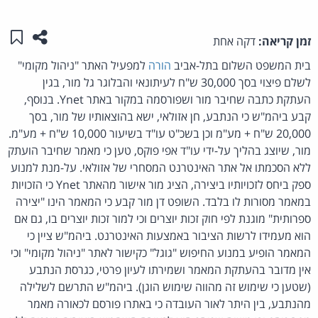
שתפו ע
שמו
זמן קריאה:
דקה אחת
בית המשפט השלום בתל-אביב
הורה
למפעיל האתר "ניהול מקומי"
לשלם פיצוי בסך 30,000 ש"ח לעיתונאי והבלוגר גל מור, בגין
העתקת כתבה שחיבר מור ושפורסמה במקור באתר Ynet. בנוסף,
קבע ביהמ"ש כי הנתבע, חן אזולאי, ישא בהוצאותיו של מור, בסך
20,000 ש"ח + מע"מ וכן בשכ"ט עו"ד בשיעור 10,000 ש"ח + מע"מ.
מור, שיוצג בהליך על-ידי עו"ד אפי פוקס, טען כי מאמר שחיבר הועתק
ללא הסכמתו אל אתר האינטרנט המסחרי של אזולאי. על-מנת למנוע
ספק ביחס לזכויותיו ביצירה, הציג מור אישור מהאתר Ynet כי הזכויות
במאמר מסורות לו בלבד. השופט דן מור קבע כי המאמר הינו "יצירה
ספרותית" מוגנת לפי חוק זכות יוצרים וכי למור זכות יוצרים בו, גם אם
הוא מעמידו לרשות הציבור באמצעות האינטרנט. ביהמ"ש ציין כי
המאמר הופיע במנוע החיפוש "גוגל" כקישור לאתר "ניהול מקומי" וכי
אין מדובר בהעתקת המאמר ושמירתו לעיון פרטי, כגרסת הנתבע
(שטען כי שימוש זה מהווה שימוש הוגן). ביהמ"ש התרשם לשלילה
מהנתבע, בין היתר לאור העובדה כי באתרו פורסם לכאורה מאמר