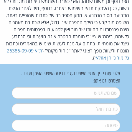
מפר נוסף וכן משום שנוהג הוא לכאורה השתמש ביצירות מוגנות ללא
רשות, כגון העתקת תנאי השימוש באתרו. בנוסף, מיד לאחר הגשת
התביעה הסיר הנתבע או מחק מספר רב של כתבות שהופיעו באתר.
השופט מור קבע כי היקף ההפרה אינו גדול, אלא שכתיבת מאמרים
הינה פרנסתו ומומחיותו של מור ואין לפגוע בו בפרסומים מפרים
כלשהם. ביהמ"ש ציין כי חומרת ההפרה אינה מזערית וכי הנתבע
ניצל את מומחיותו בתחום על-מנת לעשות שימוש במאמרים וכתבות
מוגנות ולשוות נופך רציני לאתר "ניהול מקומי" {
ת"א 26386-09-09
גל מור נ' חן אזולאי
}.
אלפי עורכי דין ואנשי משפט נעזרים בידע משפטי מהימן ועדכני.
הצטרפו גם אתם:
שם משתמש
*
דואל
*
סיסמה
*